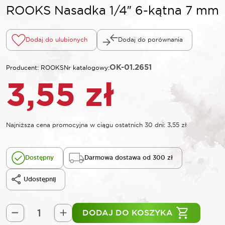
ROOKS Nasadka 1/4″ 6-kątna 7 mm
Dodaj do ulubionych
Dodaj do porównania
OK-01.2651
Producent: ROOKS
Nr katalogowy:
3,55
zł
Najniższa cena promocyjna w ciągu ostatnich 30 dni:
3,55
zł
Dostępny
Darmowa dostawa od 300 zł
Udostępnij
DODAJ DO KOSZYKA
ilość