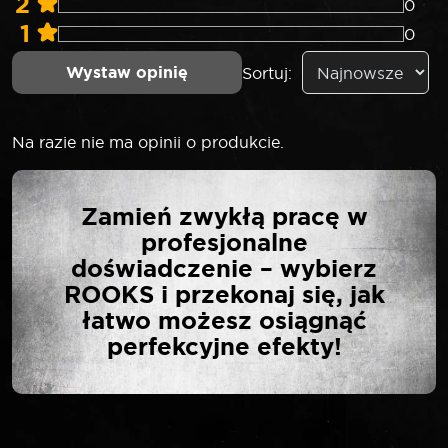
2
0
1
0
Wystaw opinię
Sortuj:
Na razie nie ma opinii o produkcie.
NAPISZ PIERWSZĄ
Zamień zwykłą pracę w
OPINIĘ O „ROOKS
profesjonalne
NASADKA 1/4″ 6-KĄTNA
doświadczenie – wybierz
7 MM”
ROOKS i przekonaj się, jak
łatwo możesz osiągnąć
perfekcyjne efekty!
Twój adres email nie zostanie opublikowany.
*
Wymagane pola są oznaczone
*
Twoja ocena