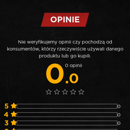
OPINIE
Nie weryfikujemy opinii czy pochodzą od
konsumentów, którzy rzeczywiście używali danego
produktu lub go kupili.
0
0 opinii
.0
5
0
4
0
3
0