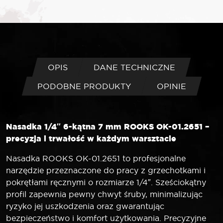
ROOKS
Nasadka
1/4"
6-
kątna
7
OPIS
DANE TECHNICZNE
mm
PODOBNE PRODUKTY
OPINIE
Nasadka 1/4″ 6-kątna 7 mm ROOKS OK-01.2651 –
precyzja i trwałość w każdym warsztacie
Nasadka ROOKS OK-01.2651 to profesjonalne
narzędzie przeznaczone do pracy z grzechotkami i
pokrętłami ręcznymi o rozmiarze 1/4″. Sześciokątny
profil zapewnia pewny chwyt śruby, minimalizując
ryzyko jej uszkodzenia oraz gwarantując
bezpieczeństwo i komfort użytkowania. Precyzyjne