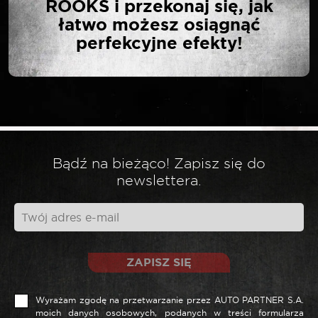
ROOKS i przekonaj się, jak
łatwo możesz osiągnąć
perfekcyjne efekty!
Twój adres email nie zostanie opublikowany.
*
Wymagane pola są oznaczone
*
Twoja ocena
*
Twoja opinia
Bądź na bieżąco! Zapisz się do
newslettera.
ZAPISZ SIĘ
Wyrażam zgodę na przetwarzanie przez AUTO PARTNER S.A.
moich danych osobowych, podanych w treści formularza