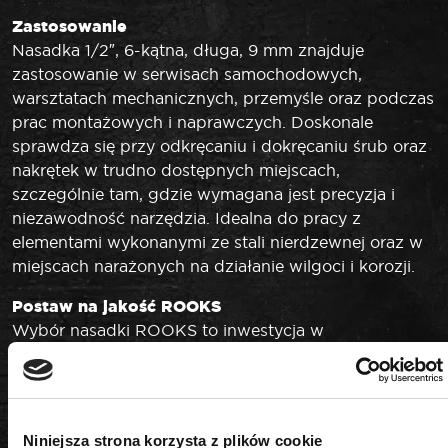
Zastosowanie
Nasadka 1/2″, 6-kątna, długa, 9 mm znajduje
zastosowanie w serwisach samochodowych,
warsztatach mechanicznych, przemyśle oraz podczas
prac montażowych i naprawczych. Doskonale
sprawdza się przy odkręcaniu i dokręcaniu śrub oraz
nakrętek w trudno dostępnych miejscach,
szczególnie tam, gdzie wymagana jest precyzja i
niezawodność narzędzia. Idealna do pracy z
elementami wykonanymi ze stali nierdzewnej oraz w
miejscach narażonych na działanie wilgoci i korozji.
Postaw na jakość ROOKS
Wybór nasadki ROOKS to inwestycja w
niezawodność i długowieczność. Narzędzie spełnia
oczekiwania zarówno profesjonalistów, jak i
amatorów majsterkowania. Marka ROOKS od lat jest
synonimem jakości i solidności.
Niniejsza strona korzysta z plików cookie