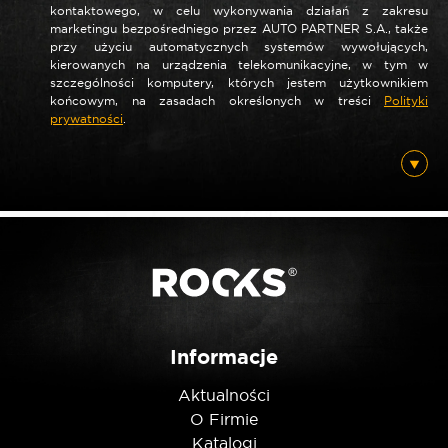
kontaktowego, w celu wykonywania działań z zakresu
marketingu bezpośredniego przez AUTO PARTNER S.A., także
*
Nazwa
przy użyciu automatycznych systemów wywołujących,
kierowanych na urządzenia telekomunikacyjne, w tym w
szczególności komputery, których jestem użytkownikiem
końcowym, na zasadach określonych w treści
Polityki
prywatności
.
*
E-mail
Posiadam ten produkt
Nie jestem robotem
Informacje
Aktualności
O Firmie
Katalogi