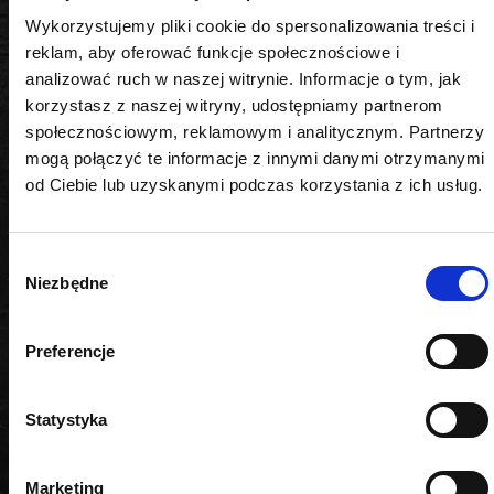
Wykorzystujemy pliki cookie do spersonalizowania treści i
reklam, aby oferować funkcje społecznościowe i
DANE TECHNICZNE
analizować ruch w naszej witrynie. Informacje o tym, jak
korzystasz z naszej witryny, udostępniamy partnerom
społecznościowym, reklamowym i analitycznym. Partnerzy
mogą połączyć te informacje z innymi danymi otrzymanymi
Kształt
od Ciebie lub uzyskanymi podczas korzystania z ich usług.
6-kątny
Wybór
Napęd
Niezbędne
zgody
1/2"
Preferencje
Rozmiar
9 mm
Statystyka
Długość
Marketing