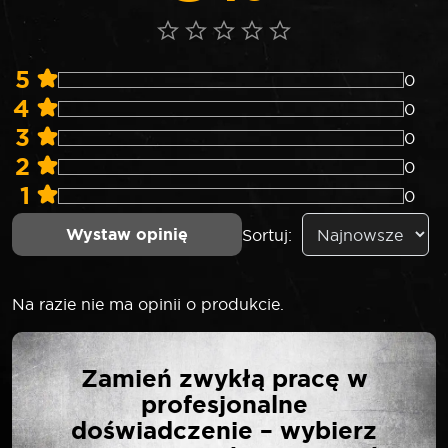
5
0
4
0
3
0
2
0
1
0
Wystaw opinię
Sortuj:
Na razie nie ma opinii o produkcie.
NAPISZ PIERWSZĄ
Zamień zwykłą pracę w
OPINIĘ O „ROOKS
profesjonalne
NASADKA 1/2″ 6-KĄTNA
doświadczenie – wybierz
DŁUGA 9 MM”