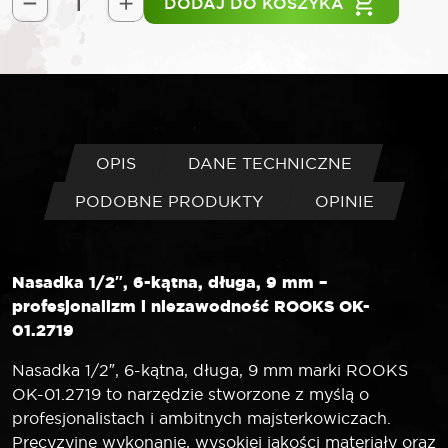
DODAJ DO KOSZYKA
ilość
ROOKS
Nasadka
1/2"
6-
kątna
długa
OPIS
DANE TECHNICZNE
9
PODOBNE PRODUKTY
OPINIE
mm
Nasadka 1/2″, 6-kątna, długa, 9 mm –
profesjonalizm i niezawodność ROOKS OK-
01.2719
Nasadka 1/2″, 6-kątna, długa, 9 mm marki ROOKS
OK-01.2719 to narzędzie stworzone z myślą o
profesjonalistach i ambitnych majsterkowiczach.
Precyzyjne wykonanie, wysokiej jakości materiały oraz