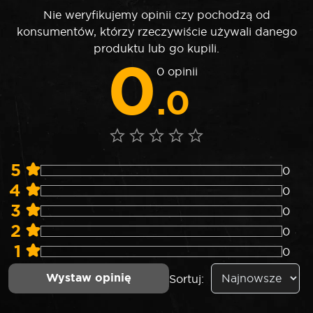
Nie weryfikujemy opinii czy pochodzą od
konsumentów, którzy rzeczywiście używali danego
produktu lub go kupili.
0
0 opinii
.0
5
0
4
0
3
0
2
0
1
0
Wystaw opinię
Sortuj: