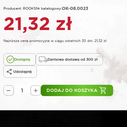
OK-08.0023
Producent: ROOKS
Nr katalogowy:
21,32
zł
Najniższa cena promocyjna w ciągu ostatnich 30 dni:
21,32
zł
Dostępny
Darmowa dostawa od 300 zł
Udostępnij
DODAJ DO KOSZYKA
ilość
ROOKS
Nakładka
gumowa
do