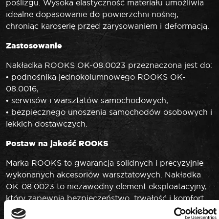
poślizgu. Wysoka elastyczność materiału umożliwia
idealne dopasowanie do powierzchni nośnej,
chroniąc karoserię przed zarysowaniem i deformacją.
Zastosowanie
Nakładka ROOKS OK-08.0023 przeznaczona jest do:
• podnośnika jednokolumnowego ROOKS OK-
08.0016,
• serwisów i warsztatów samochodowych,
• bezpiecznego unoszenia samochodów osobowych i
lekkich dostawczych.
Postaw na jakość ROOKS
Marka ROOKS to gwarancja solidnych i precyzyjnie
wykonanych akcesoriów warsztatowych. Nakładka
OK-08.0023 to niezawodny element eksploatacyjny,
który zapewnia bezpieczeństwo, trwałość i komfort
pracy przy każdym podnoszeniu pojazdu.