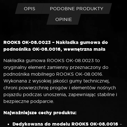
podnośnika
OK-
OPIS
PODOBNE PRODUKTY
08.0016
OPINIE
wewnętrzna
mała
ROOKS OK-08.0023 – Nakładka gumowa do
podnośnika OK-08.0016, wewnętrzna mała
Nakładka gumowa ROOKS OK-08.0023 to
oryginalny element zamienny przeznaczony do
podnośnika mobilnego ROOKS OK-08.0016.
Wykonana z wysokiej jakości gumy technicznej,
chroni powierzchnię progów i elementów nośnych
pojazdu podczas unoszenia, zapewniając stabilne i
bezpieczne podparcie.
Najważniejsze cechy produktu:
Dedykowana do modelu ROOKS OK-08.0016
–