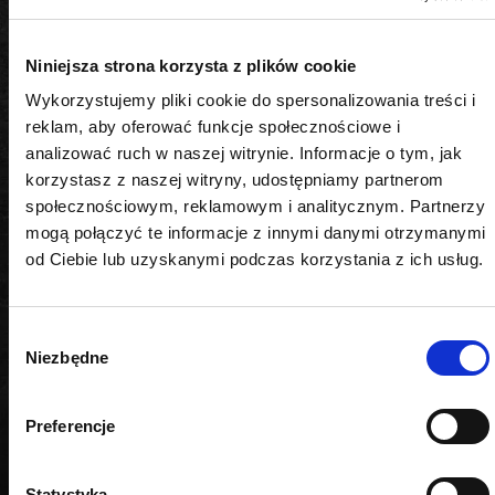
DANE TECHNICZNE
Niniejsza strona korzysta z plików cookie
Wykorzystujemy pliki cookie do spersonalizowania treści i
reklam, aby oferować funkcje społecznościowe i
Typ podnośnika
analizować ruch w naszej witrynie. Informacje o tym, jak
Akcesoria do podnośników warsztatowych
korzystasz z naszej witryny, udostępniamy partnerom
społecznościowym, reklamowym i analitycznym. Partnerzy
mogą połączyć te informacje z innymi danymi otrzymanymi
od Ciebie lub uzyskanymi podczas korzystania z ich usług.
PODOBNE PRODUKTY
Wybór
Niezbędne
zgody
Preferencje
Statystyka