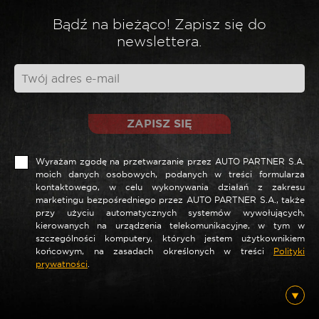
Bądź na bieżąco! Zapisz się do
*
Twoja opinia
newslettera.
ZAPISZ SIĘ
Wyrażam zgodę na przetwarzanie przez AUTO PARTNER S.A.
moich danych osobowych, podanych w treści formularza
kontaktowego, w celu wykonywania działań z zakresu
marketingu bezpośredniego przez AUTO PARTNER S.A., także
przy użyciu automatycznych systemów wywołujących,
*
Nazwa
kierowanych na urządzenia telekomunikacyjne, w tym w
szczególności komputery, których jestem użytkownikiem
końcowym, na zasadach określonych w treści
Polityki
prywatności
.
*
E-mail