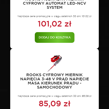
CYFROWY AUTOMAT LED-NCV
SYSTEM
Najniższa cena promocyjna w ciągu ostatnich 30 dni:
101,02
zł
101,02
zł
DODAJ DO KOSZYKA
ROOKS CYFROWY MIERNIK
NAPIĘCIA 3-48 V PRĄD NAPIĘCIE
MASA KIERUNEK PRĄDU -
SAMOCHODOWY
Najniższa cena promocyjna w ciągu ostatnich 30 dni:
85,09
zł
85,09
zł