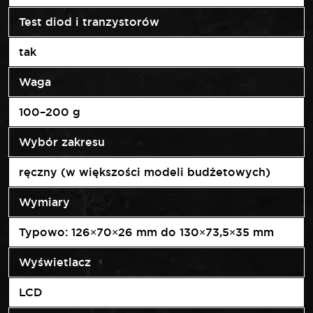
Test diod i tranzystorów
tak
Waga
100–200 g
Wybór zakresu
ręczny (w większości modeli budżetowych)
Wymiary
Typowo: 126×70×26 mm do 130×73,5×35 mm
Wyświetlacz
LCD