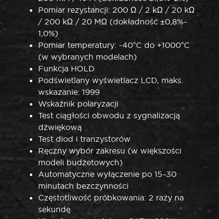
Pomiar rezystancji: 200 Ω / 2 kΩ / 20 kΩ
/ 200 kΩ / 20 MΩ (dokładność ±0,8%–
1,0%)
Pomiar temperatury: -40°C do +1000°C
(w wybranych modelach)
Funkcja HOLD
Podświetlany wyświetlacz LCD, maks.
wskazanie: 1999
Wskaźnik polaryzacji
Test ciągłości obwodu z sygnalizacją
dźwiękową
Test diod i tranzystorów
Ręczny wybór zakresu (w większości
modeli budżetowych)
Automatyczne wyłączenie po 15–30
minutach bezczynności
Częstotliwość próbkowania: 2 razy na
sekundę