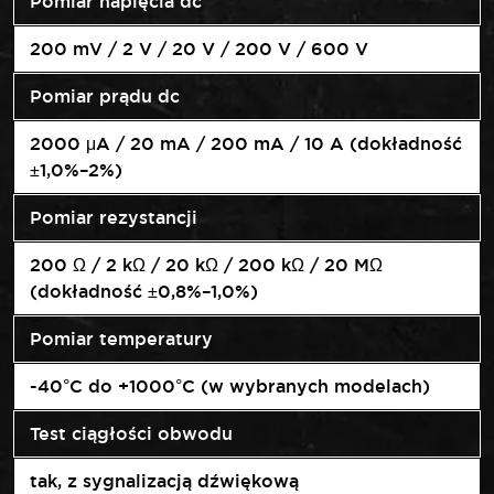
Pomiar napięcia dc
200 mV / 2 V / 20 V / 200 V / 600 V
Pomiar prądu dc
2000 μA / 20 mA / 200 mA / 10 A (dokładność
±1,0%–2%)
Pomiar rezystancji
200 Ω / 2 kΩ / 20 kΩ / 200 kΩ / 20 MΩ
(dokładność ±0,8%–1,0%)
Pomiar temperatury
-40°C do +1000°C (w wybranych modelach)
Test ciągłości obwodu
tak, z sygnalizacją dźwiękową