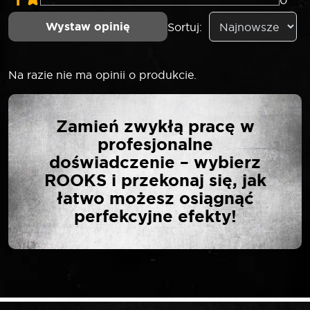
1
0
Wystaw opinię
Sortuj:
Na razie nie ma opinii o produkcie.
NAPISZ PIERWSZĄ
Zamień zwykłą pracę w
OPINIĘ O „ROOKS
profesjonalne
MULTIMETR MIERNIK
doświadczenie – wybierz
CYFROWY BASIC LED-
ROOKS i przekonaj się, jak
NCV SYSTEM”
łatwo możesz osiągnąć
perfekcyjne efekty!
Twój adres email nie zostanie opublikowany.
*
Wymagane pola są oznaczone
*
Twoja ocena