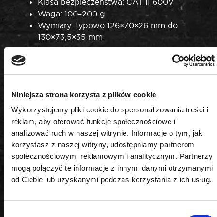
Klasa bezpieczeństwa: CAT II 600V
Waga: 100–200 g
Wymiary: typowo 126×70×26 mm do
130×73,5×35 mm
Bezpieczeństwo i komfort użytkowania
Multimetr ROOKS OK-03.0028 został
zaprojektowany z myślą o wygodzie i
bezpieczeństwie użytkownika. Funkcja LED-NCV
Niniejsza strona korzysta z plików cookie
umożliwia bezdotykową detekcję napięcia, a
Wykorzystujemy pliki cookie do spersonalizowania treści i
podświetlany wyświetlacz i wskaźnik polaryzacji
reklam, aby oferować funkcje społecznościowe i
ułatwiają pracę nawet w trudnych warunkach.
analizować ruch w naszej witrynie. Informacje o tym, jak
Automatyczne wyłączenie oszczędza energię baterii.
korzystasz z naszej witryny, udostępniamy partnerom
Zastosowanie
społecznościowym, reklamowym i analitycznym. Partnerzy
mogą połączyć te informacje z innymi danymi otrzymanymi
Produkt idealnie sprawdzi się w warsztatach
od Ciebie lub uzyskanymi podczas korzystania z ich usług.
samochodowych, serwisach, zakładach
przemysłowych oraz podczas prac instalacyjnych i
diagnostycznych w domu. Niezastąpiony do pomiaru
Wybór
napięcia, prądu, rezystancji oraz temperatury.