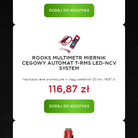
DODAJ DO KOSZYKA
ROOKS MULTIMETR MIERNIK
CĘGOWY AUTOMAT T-RMS LED-NCV
SYSTEM
Najniższa cena promocyjna w ciągu ostatnich 30 dni:
116,87
zł
116,87
zł
DODAJ DO KOSZYKA