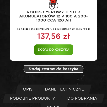
ROOKS CYFROWY TESTER
AKUMULATORÓW 12 V 100 A 200-
1000 CCA 120 AH
Najniższa cena promocyjna w ciągu ostatnich 30 dni:
137,56
zł
137,56
zł
DODAJ DO KOSZYKA
Dodaj zestaw do koszyka
OPIS
DANE TECHNICZNE
PODOBNE PRODUKTY
DO POBRANIA