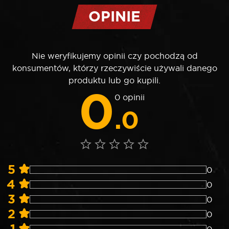
OPINIE
Nie weryfikujemy opinii czy pochodzą od
konsumentów, którzy rzeczywiście używali danego
produktu lub go kupili.
0
0 opinii
.0
5
0
4
0
3
0
2
0