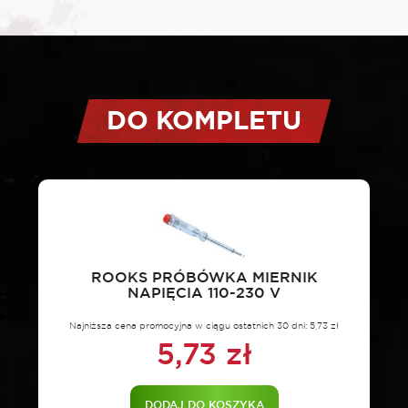
ROOKS
Multimetr
miernik
cyfrowy
BASIC
LED-
DO KOMPLETU
NCV
SYSTEM
ROOKS PRÓBÓWKA MIERNIK
NAPIĘCIA 110-230 V
Najniższa cena promocyjna w ciągu ostatnich 30 dni:
5,73
zł
5,73
zł
DODAJ DO KOSZYKA