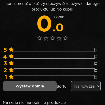
konsumentów, którzy rzeczywiście używali danego
produktu lub go kupili.
0
0 opinii
.0
5
0
4
0
3
0
2
0
1
0
Wystaw opinię
Sortuj:
Na razie nie ma opinii o produkcie.