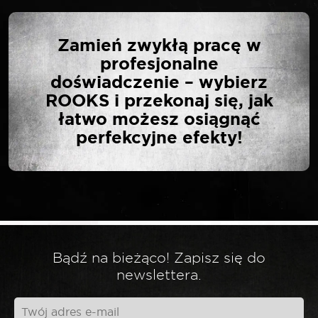
NAPISZ PIERWSZĄ
Zamień zwykłą pracę w
OPINIĘ O „ROOKS
profesjonalne
MULTI-TOOL SCYZORYK
doświadczenie – wybierz
SKŁADANY 12 W 1
ROOKS i przekonaj się, jak
MATERIAŁ: STAL
łatwo możesz osiągnąć
NIERDZEWNA”
perfekcyjne efekty!
Twój adres email nie zostanie opublikowany.
*
Wymagane pola są oznaczone
*
Twoja ocena
Bądź na bieżąco! Zapisz się do
newslettera.
*
Twoja opinia