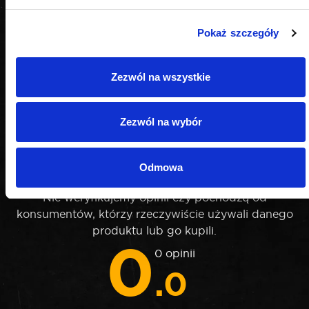
Pokaż szczegóły
Zezwól na wszystkie
Zezwól na wybór
OPINIE
Odmowa
Nie weryfikujemy opinii czy pochodzą od
konsumentów, którzy rzeczywiście używali danego
produktu lub go kupili.
0
0 opinii
.0