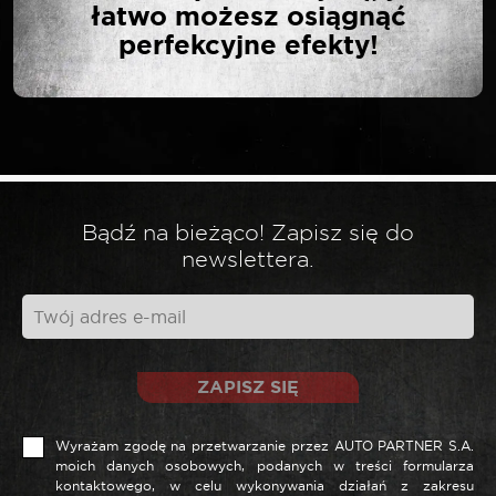
łatwo możesz osiągnąć
perfekcyjne efekty!
Twój adres email nie zostanie opublikowany.
*
Wymagane pola są oznaczone
*
Twoja ocena
*
Twoja opinia
Bądź na bieżąco! Zapisz się do
newslettera.
ZAPISZ SIĘ
Wyrażam zgodę na przetwarzanie przez AUTO PARTNER S.A.
moich danych osobowych, podanych w treści formularza
kontaktowego, w celu wykonywania działań z zakresu