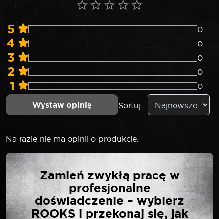
5
0
4
0
3
0
2
0
1
0
Wystaw opinię
Sortuj:
Na razie nie ma opinii o produkcie.
NAPISZ PIERWSZĄ
Zamień zwykłą pracę w
OPINIĘ O „ROOKS LONG
profesjonalne
BIT 10 MM 3/8″ TORX T55
doświadczenie – wybierz
X 75 MM S2 2 SZT”
ROOKS i przekonaj się, jak