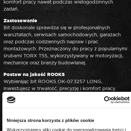
komfort pracy nawet podczas wielogodzinnych
zadań.
Zastosowanie
Bit doskonale sprawdza się w profesjonalnych
warsztatach, serwisach samochodowych, garażach
oraz podczas codziennych napraw i prac
montażowych. Przeznaczony do pracy z popularnymi
śrubami TORX T55, wykorzystywany w motoryzacji,
mechanice oraz branży budowlanej.
Postaw na jakość ROOKS
Wybierając bit ROOKS OK-07.3257 LONG,
inwestujesz w trwałość, precyzję i komfort pracy.
Marka ROOKS to gwarancja najwyższej jakości,
innowacyjnych rozwiązań oraz wsparcia
technicznego dla najbardziej wymagających
użytkowników. Solidność wykonania i niezawodność
Niniejsza strona korzysta z plików cookie
sprawiają, że narzędzie spełnia oczekiwania
Wykorzystujemy pliki cookie do spersonalizowania treści i
profesjonalistów i pasjonatów majsterkowania.