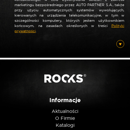
marketingu bezpośredniego przez AUTO PARTNER S.A., także
przy użyciu automatycznych systemów wywołujących,
*
Nazwa
kierowanych na urządzenia telekomunikacyjne, w tym w
szczególności komputery, których jestem użytkownikiem
końcowym, na zasadach określonych w treści
Polityki
prywatności
.
*
E-mail
Posiadam ten produkt
Nie jestem robotem
Informacje
Aktualności
O Firmie
Katalogi