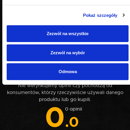
Pokaż szczegóły
Zezwól na wszystkie
Zezwól na wybór
OPINIE
Odmowa
Nie weryfikujemy opinii czy pochodzą od
konsumentów, którzy rzeczywiście używali danego
produktu lub go kupili.
0
0 opinii
.0