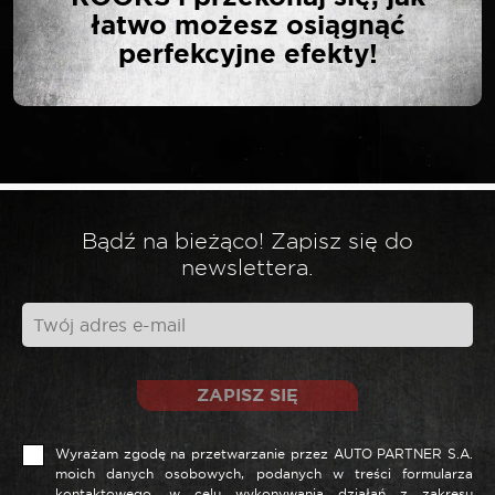
SZTUKI”
łatwo możesz osiągnąć
perfekcyjne efekty!
Twój adres email nie zostanie opublikowany.
*
Wymagane pola są oznaczone
*
Twoja ocena
Bądź na bieżąco! Zapisz się do
*
Twoja opinia
newslettera.
ZAPISZ SIĘ
Wyrażam zgodę na przetwarzanie przez AUTO PARTNER S.A.
moich danych osobowych, podanych w treści formularza
kontaktowego, w celu wykonywania działań z zakresu