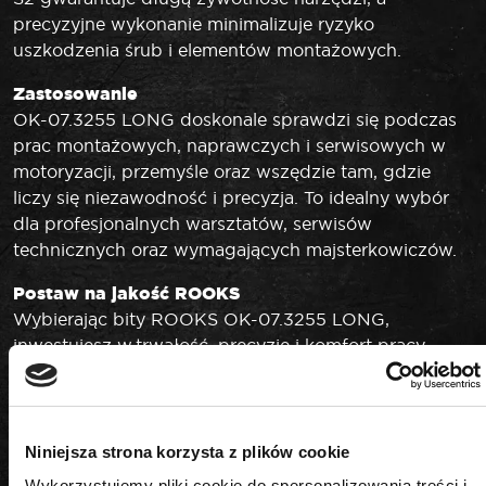
precyzyjne wykonanie minimalizuje ryzyko
uszkodzenia śrub i elementów montażowych.
Zastosowanie
OK-07.3255 LONG doskonale sprawdzi się podczas
prac montażowych, naprawczych i serwisowych w
motoryzacji, przemyśle oraz wszędzie tam, gdzie
liczy się niezawodność i precyzja. To idealny wybór
dla profesjonalnych warsztatów, serwisów
technicznych oraz wymagających majsterkowiczów.
Postaw na jakość ROOKS
Wybierając bity ROOKS OK-07.3255 LONG,
inwestujesz w trwałość, precyzję i komfort pracy
każdego dnia. Produkt spełnia wysokie standardy
jakości, co gwarantuje długotrwałe i bezproblemowe
użytkowanie nawet w najbardziej wymagających
warunkach.
Niniejsza strona korzysta z plików cookie
Wykorzystujemy pliki cookie do spersonalizowania treści i