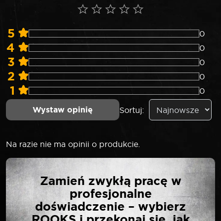
5
0
4
0
3
0
2
0
1
0
Wystaw opinię
Sortuj:
Na razie nie ma opinii o produkcie.
NAPISZ PIERWSZĄ
Zamień zwykłą pracę w
OPINIĘ O „ROOKS LONG
profesjonalne
BIT 10 MM 3/8″ TORX
doświadczenie – wybierz
T45 X 75 MM S2 2
ROOKS i przekonaj się, jak