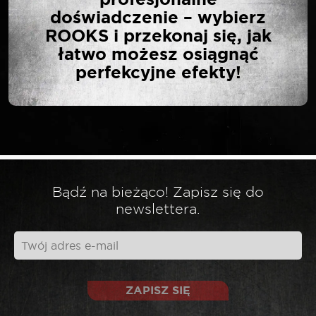
BIT 10 MM 3/8″ TORX
doświadczenie – wybierz
T30 X 75 MM S2”
ROOKS i przekonaj się, jak
łatwo możesz osiągnąć
perfekcyjne efekty!
Twój adres email nie zostanie opublikowany.
*
Wymagane pola są oznaczone
*
Twoja ocena
*
Twoja opinia
Bądź na bieżąco! Zapisz się do
newslettera.
ZAPISZ SIĘ