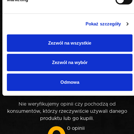
Pokaż szczegóły
Zezwól na wszystkie
Zezwól na wybór
OPINIE
Odmowa
Nie weryfikujemy opinii czy pochodzą od
konsumentów, którzy rzeczywiście używali danego
produktu lub go kupili.
0 opinii