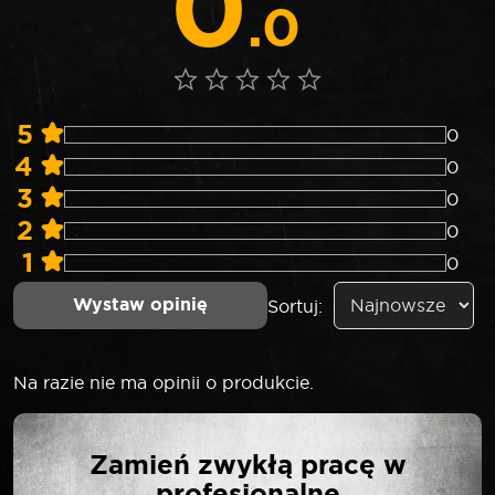
0
.0
5
0
4
0
3
0
2
0
1
0
Wystaw opinię
Sortuj:
Na razie nie ma opinii o produkcie.
NAPISZ PIERWSZĄ
Zamień zwykłą pracę w
OPINIĘ O „ROOKS LONG
profesjonalne