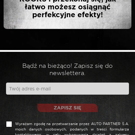
łatwo możesz osiągnąć
perfekcyjne efekty!
Twój adres email nie zostanie opublikowany.
*
Wymagane pola są oznaczone
*
Twoja ocena
*
Twoja opinia
Bądź na bieżąco! Zapisz się do
newslettera.
ZAPISZ SIĘ
Wyrażam zgodę na przetwarzanie przez AUTO PARTNER S.A.
moich danych osobowych, podanych w treści formularza
kontaktowego, w celu wykonywania działań z zakresu