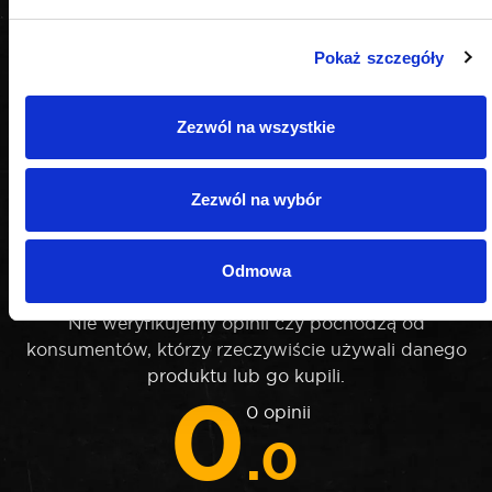
Pokaż szczegóły
Zezwól na wszystkie
Zezwól na wybór
OPINIE
Odmowa
Nie weryfikujemy opinii czy pochodzą od
konsumentów, którzy rzeczywiście używali danego
produktu lub go kupili.
0
0 opinii
.0