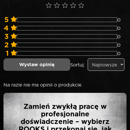
5
0
4
0
3
0
2
0
1
0
Wystaw opinię
Sortuj:
Na razie nie ma opinii o produkcie.
NAPISZ PIERWSZĄ
Zamień zwykłą pracę w
OPINIĘ O „ROOKS LONG
profesjonalne
BIT 10 MM 3/8″ HEX 7 MM
doświadczenie – wybierz
X 75 MM S2 2 SZTUKI”
ROOKS i przekonaj się, jak