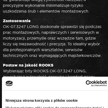
precyzyjne wykonanie minimalizuje ryzyko
uszkodzenia śrub i elementów montażowych.
Zastosowanie
OK-07.3247 LONG doskonale sprawdzi się podczas
prac montażowych, naprawczych i serwisowych w
motoryzacji, przemyśle oraz wszędzie tam, gdzie
liczy się niezawodność i precyzja. To idealny wybór
dla profesjonalnych warsztatów, serwisów
technicznych oraz wymagających majsterkowiczów.
Postaw na jakość ROOKS
Wybierając bity ROOKS OK-07.3247 LONG,
inwestujesz w trwałość, precyzję i komfort pracy
każdego dnia. Produkt spełnia wysokie standardy
jakości, co gwarantuje długotrwałe i bezproblemowe
użytkowanie nawet w najbardziej wymagających
warunkach.
Niniejsza strona korzysta z plików cookie
Wykorzystujemy pliki cookie do spersonalizowania treści i