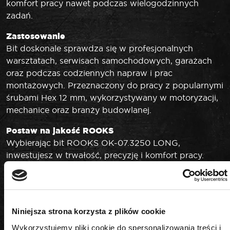
komfort pracy nawet podczas wielogodzinnych
zadań.
Zastosowanie
Bit doskonale sprawdza się w profesjonalnych
warsztatach, serwisach samochodowych, garażach
oraz podczas codziennych napraw i prac
montażowych. Przeznaczony do pracy z popularnymi
śrubami Hex 12 mm, wykorzystywany w motoryzacji,
mechanice oraz branży budowlanej.
Postaw na jakość ROOKS
Wybierając bit ROOKS OK-07.3250 LONG,
inwestujesz w trwałość, precyzję i komfort pracy.
Marka ROOKS to gwarancja najwyższej jakości,
innowacyjnych rozwiązań oraz wsparcia
technicznego dla najbardziej wymagających
użytkowników. Solidność wykonania i niezawodność
Niniejsza strona korzysta z plików cookie
sprawiają, że narzędzie spełnia oczekiwania
Wykorzystujemy pliki cookie do spersonalizowania treści i
profesjonalistów i pasjonatów majsterkowania.