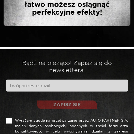
łatwo możesz osiągnąć
perfekcyjne efekty!
Twój adres email nie zostanie opublikowany.
*
Wymagane pola są oznaczone
*
Twoja ocena
*
Twoja opinia
Bądź na bieżąco! Zapisz się do
newslettera.
ZAPISZ SIĘ
Wyrażam zgodę na przetwarzanie przez AUTO PARTNER S.A.
moich danych osobowych, podanych w treści formularza
kontaktowego, w celu wykonywania działań z zakresu