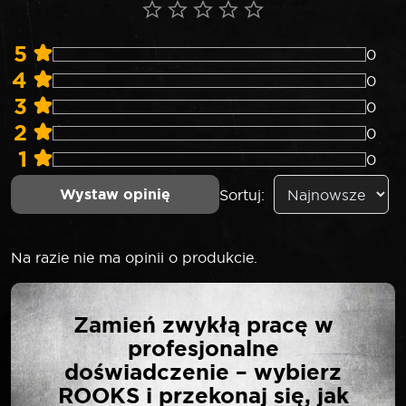
5
0
4
0
3
0
2
0
1
0
Wystaw opinię
Sortuj:
Na razie nie ma opinii o produkcie.
NAPISZ PIERWSZĄ
Zamień zwykłą pracę w
OPINIĘ O „ROOKS LONG
profesjonalne
BIT 10 MM 3/8″ HEX 12
doświadczenie – wybierz
MM X 75 MM S2 2 SZT”
ROOKS i przekonaj się, jak