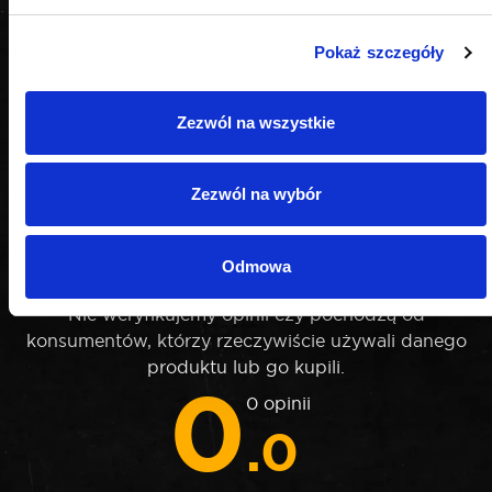
Pokaż szczegóły
Zezwól na wszystkie
Zezwól na wybór
OPINIE
Odmowa
Nie weryfikujemy opinii czy pochodzą od
konsumentów, którzy rzeczywiście używali danego
produktu lub go kupili.
0
0 opinii
.0