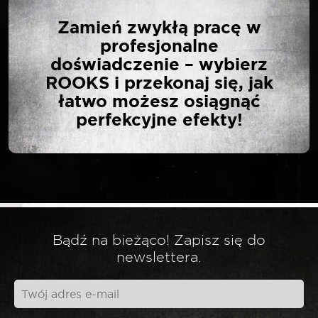
NAPISZ PIERWSZĄ
Zamień zwykłą pracę w
OPINIĘ O „ROOKS
profesjonalne
LAMPA CZOŁÓWKA Z
doświadczenie – wybierz
SENSOREM 300 LM”
ROOKS i przekonaj się, jak
łatwo możesz osiągnąć
perfekcyjne efekty!
Twój adres email nie zostanie opublikowany.
*
Wymagane pola są oznaczone
*
Twoja ocena
*
Twoja opinia
Bądź na bieżąco! Zapisz się do
newslettera.