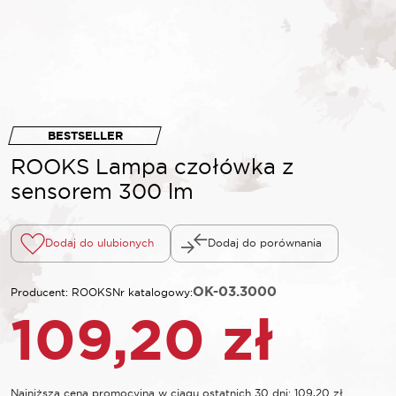
BESTSELLER
ROOKS Lampa czołówka z
sensorem 300 lm
Dodaj do ulubionych
Dodaj do porównania
OK-03.3000
Producent: ROOKS
Nr katalogowy:
109,20
zł
Najniższa cena promocyjna w ciągu ostatnich 30 dni:
109,20
zł