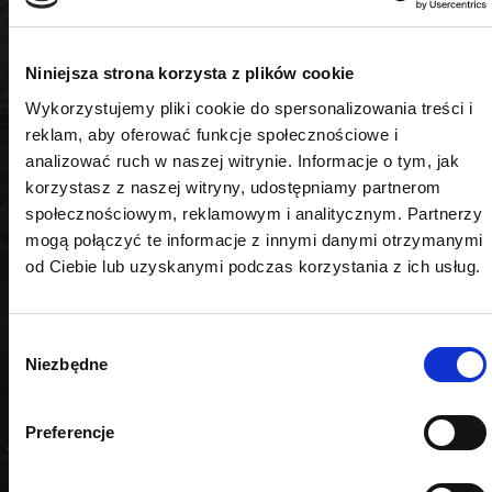
100 lm, 300 lm
Sposób ładowania
Niniejsza strona korzysta z plików cookie
USB
Wykorzystujemy pliki cookie do spersonalizowania treści i
reklam, aby oferować funkcje społecznościowe i
Rodzaj diody
analizować ruch w naszej witrynie. Informacje o tym, jak
korzystasz z naszej witryny, udostępniamy partnerom
LED
społecznościowym, reklamowym i analitycznym. Partnerzy
mogą połączyć te informacje z innymi danymi otrzymanymi
Typ diody
od Ciebie lub uzyskanymi podczas korzystania z ich usług.
COB LED
Wybór
Temperatura barwowa
Niezbędne
zgody
6500 K
Preferencje
Dodatkowe funkcje
sensor ruchu, regulowany kąt świecenia (60°)