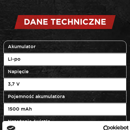
DANE TECHNICZNE
Akumulator
Li-po
Napięcie
3,7 V
Pojemność akumulatora
1500 mAh
Natężenie światła