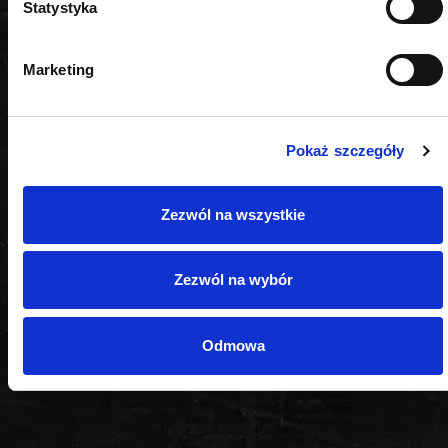
Statystyka
Wskaźnik oddawania barw
Marketing
CRI 80+
Materiał obudowy
Pokaż szczegóły
ABS
Klasa ochrony.
Zezwól na wszystkie
IP65
Zezwól na wybór
Klasa ochrony IK (ochrona przed uderzeniami
mechanicznymi)
Odmowa
IK07