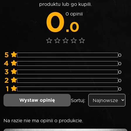
produktu lub go kupili.
0
0 opinii
.0
5
0
4
0
3
0
2
0
1
0
Wystaw opinię
Sortuj:
Na razie nie ma opinii o produkcie.