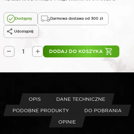
Dostępny
Darmowa dostawa od 300 zł
Udostępnij
DODAJ DO KOSZYKA
ilość
ROOKS
Lampa
czołówka
z
sensorem
300
OPIS
DANE TECHNICZNE
lm
PODOBNE PRODUKTY
DO POBRANIA
OPINIE