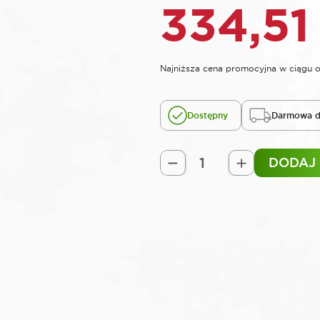
334,5
Najniższa cena promocyjna w ciągu o
Dostępny
Darmowa d
DODAJ
ilość
ROOKS
Klucz
udarowy
1/2"
1500
Nm
STRONG