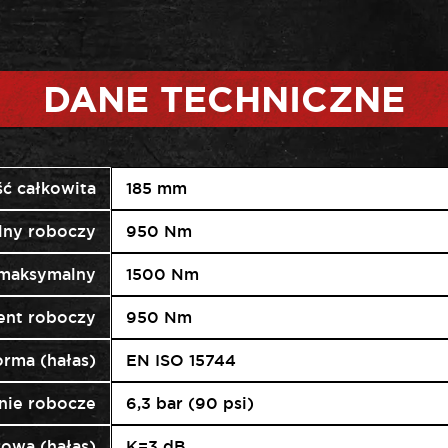
DANE TECHNICZNE
ć całkowita
185 mm
lny roboczy
950 Nm
maksymalny
1500 Nm
nt roboczy
950 Nm
rma (hałas)
EN ISO 15744
enie robocze
6,3 bar (90 psi)
owa (hałas)
K=3 dB