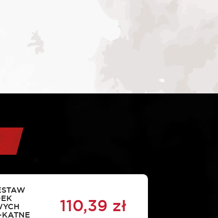
ESTAW
DEK
110,39
zł
WYCH
-KĄTNE