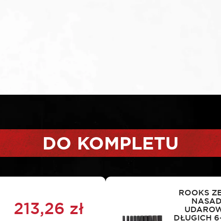
DO KOMPLETU
ROOKS Z
NASA
213,26
zł
UDARO
DŁUGICH 6