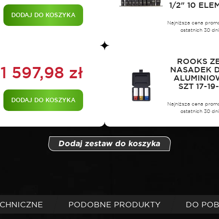
1/2" 10 EL
DODAJ DO KOSZYKA
Najniższa cena prom
ostatnich 30 dn
ROOKS Z
1 597,98
zł
NASADEK D
ALUMINIO
SZT 17-19
DODAJ DO KOSZYKA
Najniższa cena prom
ostatnich 30 dn
Dodaj zestaw do koszyka
ECHNICZNE
PODOBNE PRODUKTY
DO PO