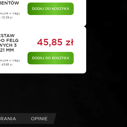
EMENTÓW
DODAJ DO KOSZYKA
ocyjna w ciągu
i:
110,39
zł
ESTAW
45,85
zł
O FELG
WYCH 3
-21 MM
DODAJ DO KOSZYKA
ocyjna w ciągu
i:
45,85
zł
BRANIA
OPINIE