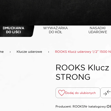
DMUCHAWA
WYWAŻARKA
NASADKI
DO LIŚCI
DO KÓŁ
UDAROWE
ne
›
Klucze udarowe
›
ROOKS Klucz udarowy 1/2″ 1500
ROOKS Klucz 
STRONG
Dodaj do ulubionych
O
Producent: ROOKS
Nr katalogowy: