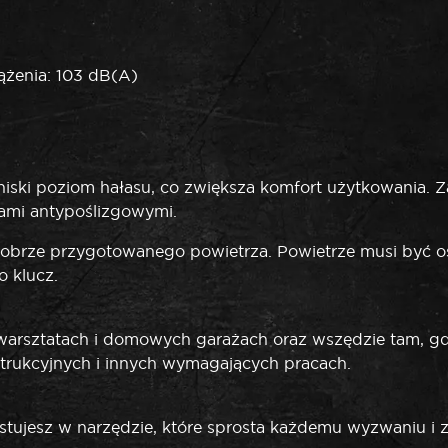
ążenia: 103 dB(A)
niski poziom hałasu, co zwiększa komfort użytkowania. Z
kami antypoślizgowymi.
brze przygotowanego powietrza. Powietrze musi być osu
 klucz.
rsztatach i domowych garażach oraz wszędzie tam, gdzie
strukcyjnych i innych wymagających pracach.
ujesz w narzędzie, które sprosta każdemu wyzwaniu i 