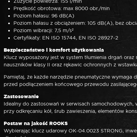
Zużycie powietrza: 155 l/min
Prędkość obrotowa: max 8000 obr./min
Poziom hałasu: 96 dB(A)
Poziom hałasu z obciążeniem: 105 dB(A), bez obci
Poziom wibracji: 7,5 m/s²
Certyfikaty: EN ISO 15744, EN ISO 28927-2
Bezpieczeństwo i komfort użytkowania
Klucz wyposażony jest w system tłumienia drgań oraz 
nauszników klasy II oraz rękawic ochronnych z wstaw
Pamiętaj, że każde narzędzie pneumatyczne wymaga do
przed podłączeniem końcowego przewodu zasilającego
Zastosowanie
Idealny do zastosowań w serwisach samochodowych, wa
przy odkręcaniu kół, śrub zawieszenia, elementów kon
Postaw na jakość
ROOKS
Wybierając klucz udarowy OK-04.0023 STRONG, inwest