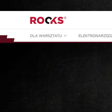
DLA WARSZTATU
ELEKTRONARZĘD