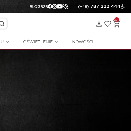
787 222 444
BLOG
B2B
(+48)
DU
OŚWIETLENIE
NOWOŚCI