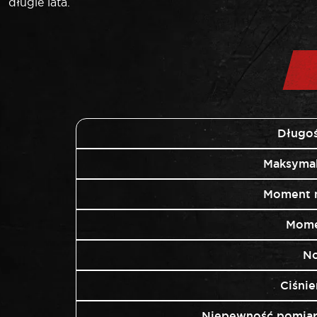
długie lata.
Długoś
Maksyma
Moment 
Mome
No
Ciśni
Niepewność pomiar