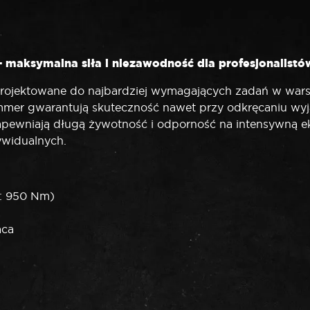
maksymalna siła i niezawodność dla profesjonalistó
rojektowane do najbardziej wymagających zadań w war
r gwarantują skuteczność nawet przy odkręcaniu wyjąt
pewniają długą żywotność i odporność na intensywną ek
ywidualnych.
: 950 Nm)
aca