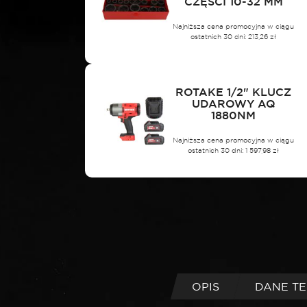
CZĘŚCI 10-32 MM
Najniższa cena promocyjna w ciągu
ostatnich 30 dni:
213,26
zł
ROTAKE 1/2" KLUCZ
UDAROWY AQ
1880NM
Najniższa cena promocyjna w ciągu
ostatnich 30 dni:
1 597,98
zł
OPIS
DANE T