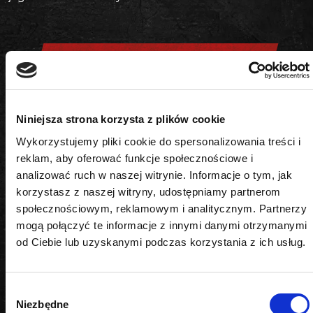
DANE TECHNICZNE
Kształt
Niniejsza strona korzysta z plików cookie
Wykorzystujemy pliki cookie do spersonalizowania treści i
TORX SAFE
reklam, aby oferować funkcje społecznościowe i
analizować ruch w naszej witrynie. Informacje o tym, jak
Napęd
korzystasz z naszej witryny, udostępniamy partnerom
1/4"
społecznościowym, reklamowym i analitycznym. Partnerzy
mogą połączyć te informacje z innymi danymi otrzymanymi
Rozmiar
od Ciebie lub uzyskanymi podczas korzystania z ich usług.
TS27
Wybór
Niezbędne
zgody