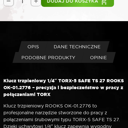
DODAJ DO KOSZYKA
ilość
ROOKS
Klucz
trzpieniowy
1/4"
TORX-
5
OPIS
DANE TECHNICZNE
SAFE
PODOBNE PRODUKTY
OPINIE
TS
27
Klucz trzpieniowy 1/4″ TORX-5 SAFE TS 27 ROOKS
OK-01.2776 – precyzja i bezpieczeństwo w pracy z
połączeniami TORX
Klucz trzpieniowy ROOKS OK-01.2776 to
profesjonalne narzędzie stworzone do pracy z
połączeniami śrubowymi typu TORX-5 SAFE TS 27.
Dzięki uchwytowi 1/4″ klucz zapewnia wygodny