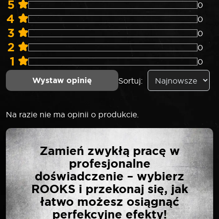
5
0
4
0
3
0
2
0
1
0
Wystaw opinię
Sortuj:
Na razie nie ma opinii o produkcie.
NAPISZ PIERWSZĄ
Zamień zwykłą pracę w
OPINIĘ O „ROOKS
profesjonalne
KLUCZ TRZPIENIOWY
doświadczenie – wybierz
1/4″ TORX-5 SAFE TS 27”
ROOKS i przekonaj się, jak
łatwo możesz osiągnąć
perfekcyjne efekty!
Twój adres email nie zostanie opublikowany.