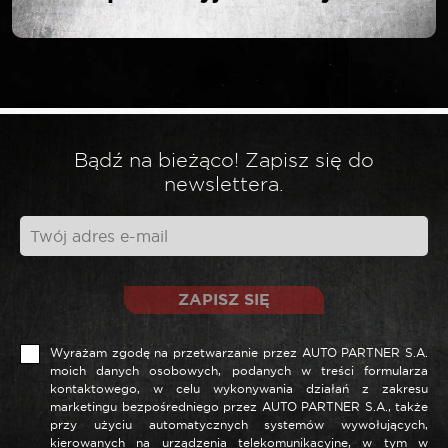
*
Wymagane pola są oznaczone
*
Twoja ocena
*
Twoja opinia
Bądź na bieżąco! Zapisz się do
newslettera.
ZAPISZ SIĘ
Wyrażam zgodę na przetwarzanie przez AUTO PARTNER S.A.
moich danych osobowych, podanych w treści formularza
kontaktowego, w celu wykonywania działań z zakresu
marketingu bezpośredniego przez AUTO PARTNER S.A., także
*
Nazwa
przy użyciu automatycznych systemów wywołujących,
kierowanych na urządzenia telekomunikacyjne, w tym w