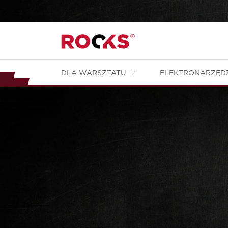
DLA WARSZTATU
ELEKTRONARZĘD