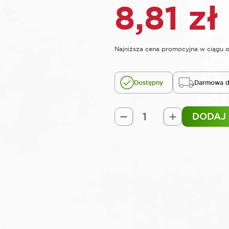
8,81
zł
Najniższa cena promocyjna w ciągu o
Dostępny
Darmowa d
DODAJ
ilość
ROOKS
Klucz
trzpieniowy
1/2"
100
mm
TORX
T