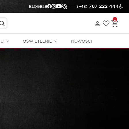
787 222 444
BLOG
B2B
(+48)
DU
OŚWIETLENIE
NOWOŚCI