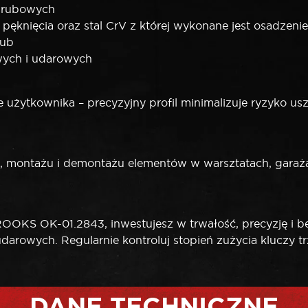
 śrubowych
i pęknięcia oraz stal CrV z której wykonane jest osadzeni
rub
wych i udarowych
 użytkownika – precyzyjny profil minimalizuje ryzyko us
, montażu i demontażu elementów w warsztatach, gar
OKS OK-01.2843, inwestujesz w trwałość, precyzję i be
rowych. Regularnie kontroluj stopień zużycia kluczy trz
DANE TECHNICZNE