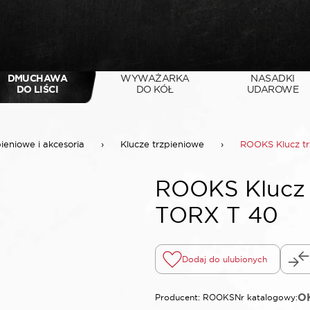
DMUCHAWA
WYWAŻARKA
NASADKI
DO LIŚCI
DO KÓŁ
UDAROWE
pieniowe i akcesoria
›
Klucze trzpieniowe
›
ROOKS Klucz tr
ROOKS Klucz 
TORX T 40
Dodaj do ulubionych
OK
Producent: ROOKS
Nr katalogowy: