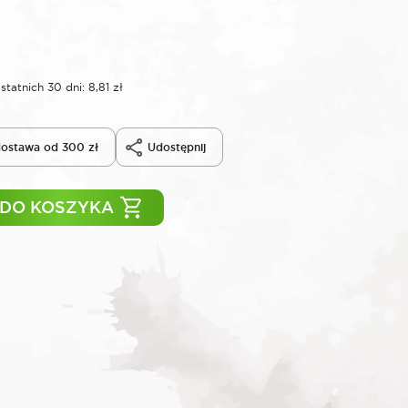
statnich 30 dni:
8,81
zł
ostawa od 300 zł
Udostępnij
 DO KOSZYKA