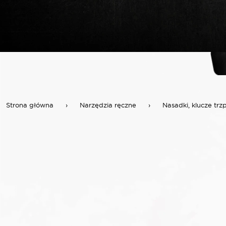
Strona główna
›
Narzędzia ręczne
›
Nasadki, klucze trz