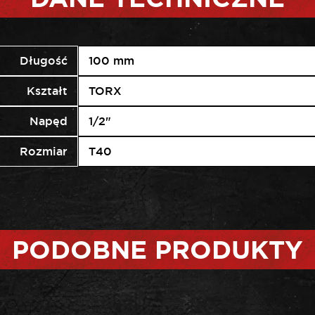
Długość
100 mm
Kształt
TORX
Napęd
1/2"
Rozmiar
T40
PODOBNE PRODUKTY