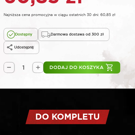
Najniższa cena promocyjna w ciągu ostatnich 30 dni:
60,85
zł
Dostępny
Darmowa dostawa od 300 zł
Udostępnij
DODAJ DO KOSZYKA
ilość
ROOKS
Klucz
trójramienny
do
filtrów
oleju
DO KOMPLETU
70-
130