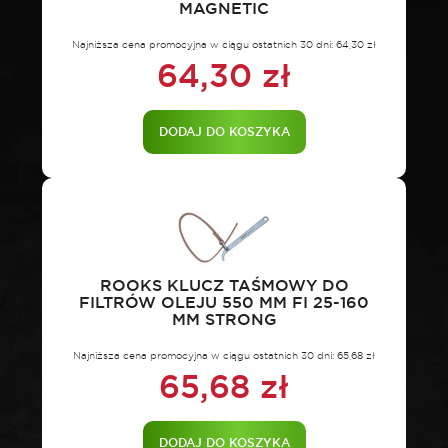
MAGNETIC
Najniższa cena promocyjna w ciągu ostatnich 30 dni:
64,30
zł
64,30
zł
DODAJ DO KOSZYKA
ROOKS KLUCZ TAŚMOWY DO
FILTRÓW OLEJU 550 MM FI 25-160
MM STRONG
Najniższa cena promocyjna w ciągu ostatnich 30 dni:
65,68
zł
65,68
zł
DODAJ DO KOSZYKA