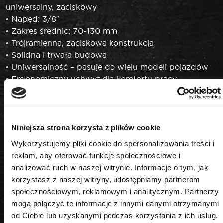
uniwersalny, zaciskowy
• Napęd: 3/8″
• Zakres średnic: 70-130 mm
• Trójramienna, zaciskowa konstrukcja
• Solidna i trwała budowa
• Uniwersalność – pasuje do wielu modeli pojazdów
• Ergonomiczny uchwyt dla komfortu pracy
• Prosta obsługa i łatwe czyszczenie
Bezpieczeństwo i komfort użytkowania
Klucz OK-02.0643 został zaprojektowany z myślą o
Niniejsza strona korzysta z plików cookie
wygodzie i bezpieczeństwie użytkownika. Zaciskowa
Wykorzystujemy pliki cookie do spersonalizowania treści i
konstrukcja oraz solidne wykonanie gwarantują
reklam, aby oferować funkcje społecznościowe i
skuteczność działania i komfort nawet podczas
analizować ruch w naszej witrynie. Informacje o tym, jak
intensywnej eksploatacji.
korzystasz z naszej witryny, udostępniamy partnerom
Zastosowanie
społecznościowym, reklamowym i analitycznym. Partnerzy
OK-02.0643 doskonale sprawdzi się podczas
mogą połączyć te informacje z innymi danymi otrzymanymi
serwisowania filtrów oleju w samochodach
od Ciebie lub uzyskanymi podczas korzystania z ich usług.