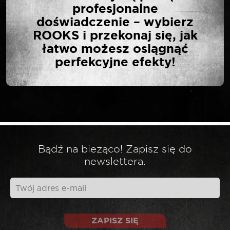
profesjonalne
KLUCZ TRÓJRAMIENNY
doświadczenie – wybierz
DO FILTRÓW OLEJU 70-
ROOKS i przekonaj się, jak
130 MM 3/8″”
łatwo możesz osiągnąć
perfekcyjne efekty!
Twój adres email nie zostanie opublikowany.
*
Wymagane pola są oznaczone
*
Twoja ocena
Bądź na bieżąco! Zapisz się do
*
Twoja opinia
newslettera.
ZAPISZ SIĘ