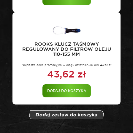
ROOKS KLUCZ TAŚMOWY
REGULOWANY DO FILTRÓW OLEJU
110-155 MM
Najniższa cena promocyjna w ciągu ostatnich 30 dni:
43,62
zł
43,62
zł
DODAJ DO KOSZYKA
Dodaj zestaw do koszyka