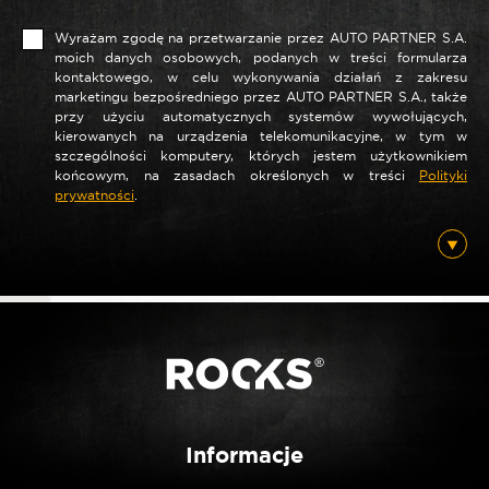
Wyrażam zgodę na przetwarzanie przez AUTO PARTNER S.A.
moich danych osobowych, podanych w treści formularza
kontaktowego, w celu wykonywania działań z zakresu
marketingu bezpośredniego przez AUTO PARTNER S.A., także
przy użyciu automatycznych systemów wywołujących,
*
Nazwa
kierowanych na urządzenia telekomunikacyjne, w tym w
szczególności komputery, których jestem użytkownikiem
końcowym, na zasadach określonych w treści
Polityki
prywatności
.
*
E-mail
Posiadam ten produkt
Nie jestem robotem
Informacje