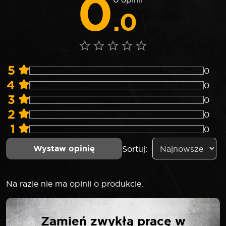
0
.0
5
0
4
0
3
0
2
0
1
0
Wystaw opinię
Sortuj:
Na razie nie ma opinii o produkcie.
NAPISZ PIERWSZĄ
Zamień zwykłą pracę w
OPINIĘ O „ROOKS