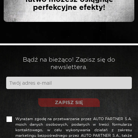
perfekcyjne efekty!
Twój adres email nie zostanie opublikowany.
*
Wymagane pola są oznaczone
*
Twoja ocena
*
Twoja opinia
Bądź na bieżąco! Zapisz się do
newslettera.
ZAPISZ SIĘ
Wyrażam zgodę na przetwarzanie przez AUTO PARTNER S.A.
moich danych osobowych, podanych w treści formularza
kontaktowego, w celu wykonywania działań z zakresu
marketingu bezpośredniego przez AUTO PARTNER S.A., także
*