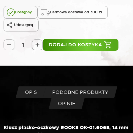
Dostępny
Darmowa dostawa od 300 zł
Udostępnij
DODAJ DO KOSZYKA
ilość
ROOKS
Klucz
płasko-
oczkowy
14
mm
OPIS
PODOBNE PRODUKTY
OPINIE
Klucz płasko-oczkowy ROOKS OK-01.6068, 14 mm