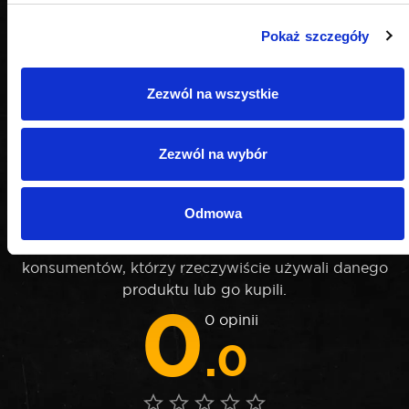
Pokaż szczegóły
Zezwól na wszystkie
Zezwól na wybór
OPINIE
Odmowa
Nie weryfikujemy opinii czy pochodzą od
konsumentów, którzy rzeczywiście używali danego
produktu lub go kupili.
0
0 opinii
.0