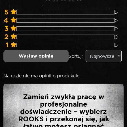
5
0
4
0
3
0
2
0
1
0
Wystaw opinię
Sortuj:
Na razie nie ma opinii o produkcie.
NAPISZ PIERWSZĄ
Zamień zwykłą pracę w
OPINIĘ O „ROOKS
profesjonalne
KLUCZ PŁASKO-
doświadczenie – wybierz
OCZKOWY 14 MM”
ROOKS i przekonaj się, jak
łatwo możesz osiągnąć