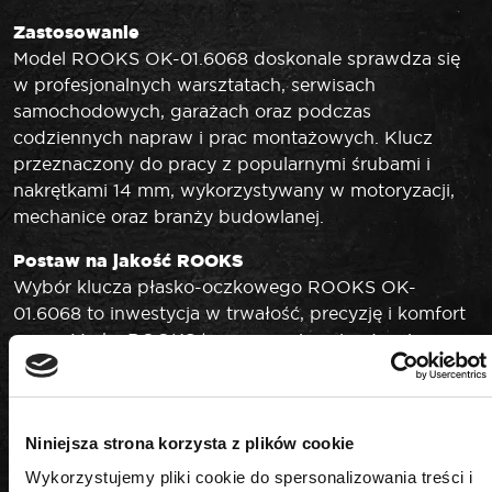
Zastosowanie
Model ROOKS OK-01.6068 doskonale sprawdza się
w profesjonalnych warsztatach, serwisach
samochodowych, garażach oraz podczas
codziennych napraw i prac montażowych. Klucz
przeznaczony do pracy z popularnymi śrubami i
nakrętkami 14 mm, wykorzystywany w motoryzacji,
mechanice oraz branży budowlanej.
Postaw na jakość ROOKS
Wybór klucza płasko-oczkowego ROOKS OK-
01.6068 to inwestycja w trwałość, precyzję i komfort
pracy. Marka ROOKS to gwarancja najwyższej
jakości, innowacyjnych rozwiązań oraz wsparcia
technicznego dla najbardziej wymagających
użytkowników. Solidność wykonania i niezawodność
Niniejsza strona korzysta z plików cookie
sprawiają, że narzędzie spełnia oczekiwania
profesjonalistów i pasjonatów majsterkowania.
Wykorzystujemy pliki cookie do spersonalizowania treści i