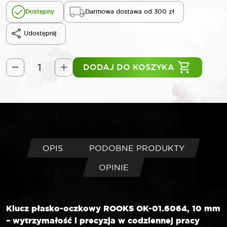
Dostępny
Darmowa dostawa od 300 zł
Udostępnij
DODAJ DO KOSZYKA
ilość
ROOKS
Klucz
płasko-
oczkowy
10
mm
OPIS
PODOBNE PRODUKTY
OPINIE
Klucz płasko-oczkowy ROOKS OK-01.6064, 10 mm
– wytrzymałość i precyzja w codziennej pracy