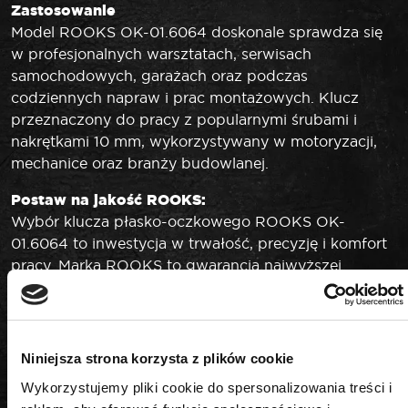
Zastosowanie
Model ROOKS OK-01.6064 doskonale sprawdza się
w profesjonalnych warsztatach, serwisach
samochodowych, garażach oraz podczas
codziennych napraw i prac montażowych. Klucz
przeznaczony do pracy z popularnymi śrubami i
nakrętkami 10 mm, wykorzystywany w motoryzacji,
mechanice oraz branży budowlanej.
Postaw na jakość ROOKS:
Wybór klucza płasko-oczkowego ROOKS OK-
01.6064 to inwestycja w trwałość, precyzję i komfort
pracy. Marka ROOKS to gwarancja najwyższej
jakości, innowacyjnych rozwiązań oraz wsparcia
technicznego dla najbardziej wymagających
użytkowników. Solidność wykonania i niezawodność
sprawiają, że narzędzie spełnia oczekiwania
Niniejsza strona korzysta z plików cookie
profesjonalistów i pasjonatów majsterkowania.
Wykorzystujemy pliki cookie do spersonalizowania treści i