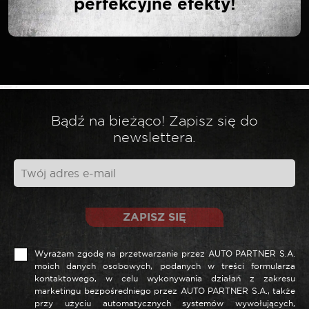
perfekcyjne efekty!
Twój adres email nie zostanie opublikowany.
*
Wymagane pola są oznaczone
*
Twoja ocena
*
Twoja opinia
Bądź na bieżąco! Zapisz się do
newslettera.
ZAPISZ SIĘ
Wyrażam zgodę na przetwarzanie przez AUTO PARTNER S.A.
moich danych osobowych, podanych w treści formularza
kontaktowego, w celu wykonywania działań z zakresu
marketingu bezpośredniego przez AUTO PARTNER S.A., także
*
Nazwa
przy użyciu automatycznych systemów wywołujących,