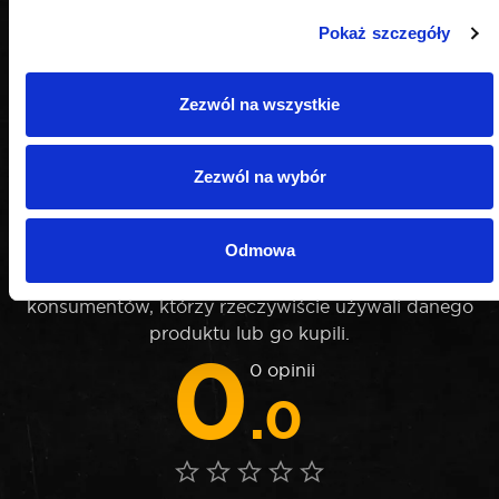
Pokaż szczegóły
Zezwól na wszystkie
Zezwól na wybór
OPINIE
Odmowa
Nie weryfikujemy opinii czy pochodzą od
konsumentów, którzy rzeczywiście używali danego
produktu lub go kupili.
0
0 opinii
.0