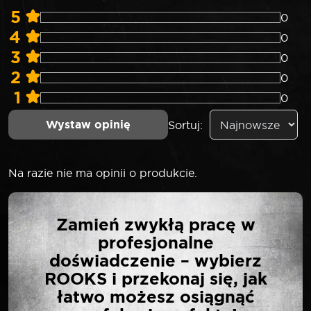
5
0
4
0
3
0
2
0
1
0
Wystaw opinię
Sortuj:
Na razie nie ma opinii o produkcie.
NAPISZ PIERWSZĄ
Zamień zwykłą pracę w
OPINIĘ O „ROOKS
profesjonalne
KLUCZ PŁASKO-
doświadczenie – wybierz
OCZKOWY 10 MM”
ROOKS i przekonaj się, jak
łatwo możesz osiągnąć