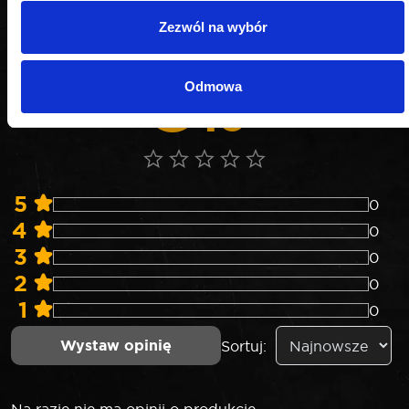
Nie weryfikujemy opinii czy pochodzą od
konsumentów, którzy rzeczywiście używali danego
Zezwól na wybór
produktu lub go kupili.
0
0 opinii
Odmowa
.0
5
0
4
0
3
0
2
0
1
0
Wystaw opinię
Sortuj: