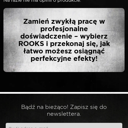
Na razie nie ma opinii o produkcie.
NAPISZ PIERWSZĄ
Zamień zwykłą pracę w
OPINIĘ O „ROOKS
profesjonalne
KLUCZ CIENKOŚCIENNY
doświadczenie – wybierz
DO SONDY LAMBDA 22
ROOKS i przekonaj się, jak
MM FORD FIESTA 1.25”
łatwo możesz osiągnąć
perfekcyjne efekty!
Twój adres email nie zostanie opublikowany.
*
Wymagane pola są oznaczone
*
Twoja ocena
Bądź na bieżąco! Zapisz się do
*
Twoja opinia
newslettera.