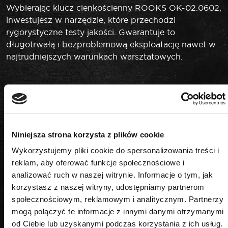
Wybierając klucz cienkościenny ROOKS OK-02.0602,
inwestujesz w narzędzie, które przechodzi
rygorystyczne testy jakości. Gwarantuje to
długotrwałą i bezproblemową eksploatację nawet w
najtrudniejszych warunkach warsztatowych.
Niniejsza strona korzysta z plików cookie
PODOBNE PRODUKTY
Wykorzystujemy pliki cookie do spersonalizowania treści i
reklam, aby oferować funkcje społecznościowe i
analizować ruch w naszej witrynie. Informacje o tym, jak
korzystasz z naszej witryny, udostępniamy partnerom
społecznościowym, reklamowym i analitycznym. Partnerzy
mogą połączyć te informacje z innymi danymi otrzymanymi
od Ciebie lub uzyskanymi podczas korzystania z ich usług.