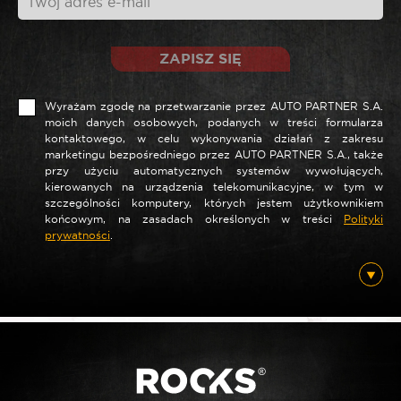
ZAPISZ SIĘ
Wyrażam zgodę na przetwarzanie przez AUTO PARTNER S.A.
moich danych osobowych, podanych w treści formularza
kontaktowego, w celu wykonywania działań z zakresu
marketingu bezpośredniego przez AUTO PARTNER S.A., także
przy użyciu automatycznych systemów wywołujących,
*
Nazwa
kierowanych na urządzenia telekomunikacyjne, w tym w
szczególności komputery, których jestem użytkownikiem
końcowym, na zasadach określonych w treści
Polityki
prywatności
.
*
E-mail
Posiadam ten produkt