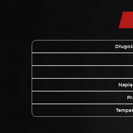
Długoś
Napię
Pr
Temper