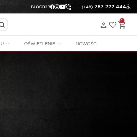
787 222 444
BLOG
B2B
(+48)
DU
OŚWIETLENIE
NOWOŚCI