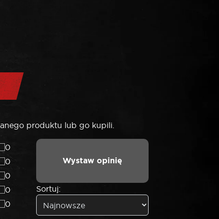
anego produktu lub go kupili.
0
Wystaw opinię
0
0
Sortuj:
0
0