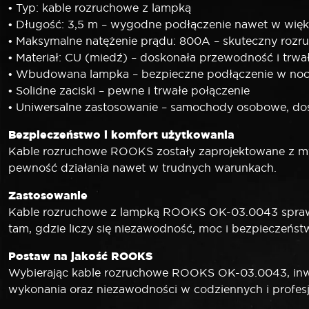
• Typ: kable rozruchowe z lampką
• Długość: 3,5 m – wygodne podłączenie nawet w wię
• Maksymalne natężenie prądu: 800A – skuteczny roz
• Materiał: CU (miedź) – doskonała przewodność i trwa
• Wbudowana lampka – bezpieczne podłączenie w nocy
• Solidne zaciski – pewne i trwałe połączenie
• Uniwersalne zastosowanie – samochody osobowe, dos
Bezpieczeństwo i komfort użytkowania
Kable rozruchowe ROOKS zostały zaprojektowane z myś
pewność działania nawet w trudnych warunkach.
Zastosowanie
Kable rozruchowe z lampką ROOKS OK-03.0043 sprawd
tam, gdzie liczy się niezawodność, moc i bezpieczeńst
Postaw na jakość
ROOKS
Wybierając kable rozruchowe ROOKS OK-03.0043, inwes
wykonania oraz niezawodności w codziennych i profes