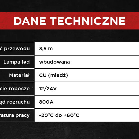
DANE TECHNICZNE
ć przewodu
3,5 m
Lampa led
wbudowana
Materiał
CU (miedź)
cie robocze
12/24V
ąd rozruchu
800A
atura pracy
-20°C do +60°C