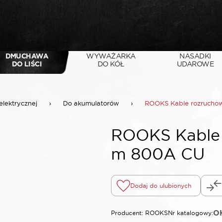
DMUCHAWA
WYWAŻARKA
NASADKI
DO LIŚCI
DO KÓŁ
UDAROWE
elektrycznej
›
Do akumulatorów
›
ROOKS Kable rozruchow
ROOKS Kable 
m 800A CU
Dodaj do ulubionych
O
Producent: ROOKS
Nr katalogowy: