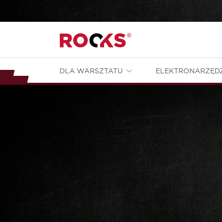
DLA WARSZTATU
ELEKTRONARZĘD