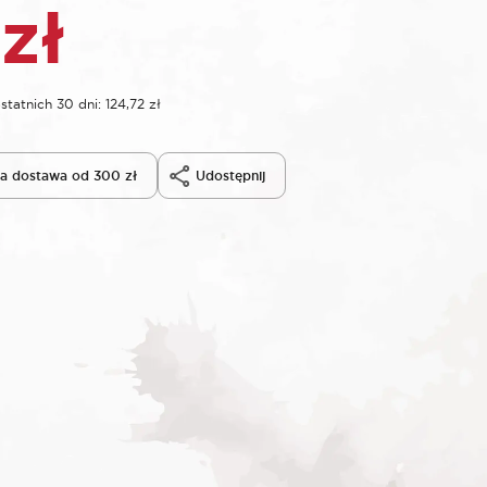
2
zł
statnich 30 dni:
124,72
zł
 dostawa od 300 zł
Udostępnij