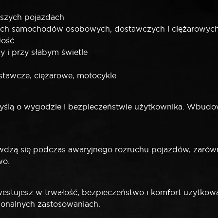
kszych pojazdach
ruch samochodów osobowych, dostawczych i ciężarowyc
łość
 i przy słabym świetle
tawcze, ciężarowe, motocykle
lą o wygodzie i bezpieczeństwie użytkownika. Wbudowa
zą się podczas awaryjnego rozruchu pojazdów, zarówno
wo.
tujesz w trwałość, bezpieczeństwo i komfort użytkowa
jonalnych zastosowaniach.