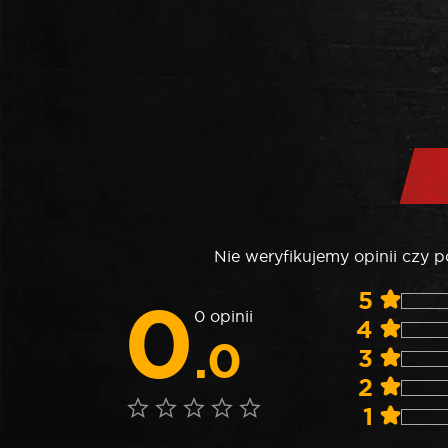
Nie weryfikujemy opinii czy 
0
5
0 opinii
4
.0
3
2
1