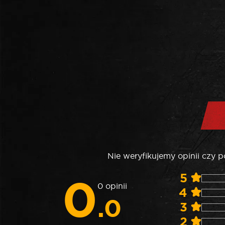
Nie weryfikujemy opinii czy 
0
5
0 opinii
4
.0
3
2