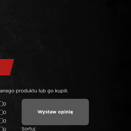
anego produktu lub go kupili.
0
Wystaw opinię
0
0
Sortuj:
0