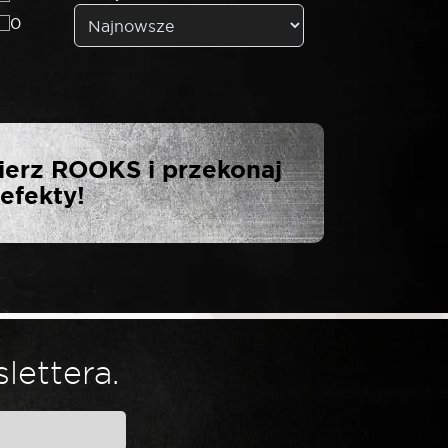
0
S GRZECHOTKA
ierz ROOKS i przekonaj
 ZĘBY”
efekty!
lettera.