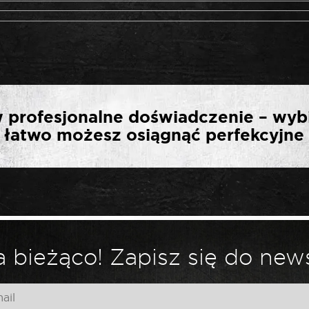
WSZĄ OPINIĘ O „ROOK
 profesjonalne doświadczenie – wyb
TA ULTRALEKKA 1/2″ 72
ak łatwo możesz osiągnąć perfekcyjne 
*
ny.
Wymagane pola są oznaczone
 bieżąco! Zapisz się do news