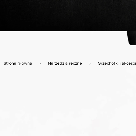
Strona główna
›
Narzędzia ręczne
›
Grzechotki i akceso