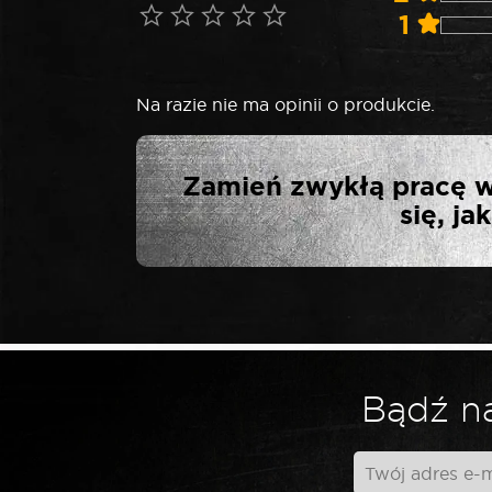
1
Na razie nie ma opinii o produkcie.
NAPISZ PIER
Zamień zwykłą pracę w
WYGIĘ
się, j
Twój adres email nie zostanie opublikowa
*
Twoja ocena
Bądź na
*
Twoja opinia