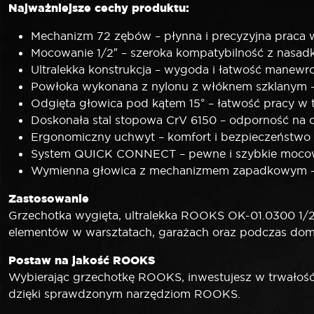
Najważniejsze cechy produktu:
Mechanizm 72 zębów – płynna i precyzyjna praca 
Mocowanie 1/2″ – szeroka kompatybilność z nasa
Ultralekka konstrukcja – wygoda i łatwość manew
Powłoka wykonana z nylonu z włóknem szklanym – 
Odgięta głowica pod kątem 15° – łatwość pracy w
Doskonała stal stopowa CrV 6150 – odporność na od
Ergonomiczny uchwyt – komfort i bezpieczeństwo
System QUICK CONNECT – pewne i szybkie mocow
Wymienna głowica z mechanizmem zapadkowym – 
Zastosowanie
Grzechotka wygięta, ultralekka ROOKS OK-01.0300 1/
elementów w warsztatach, garażach oraz podczas dom
Postaw na jakość ROOKS
Wybierając grzechotkę ROOKS, inwestujesz w trwałość, 
dzięki sprawdzonym narzędziom ROOKS.