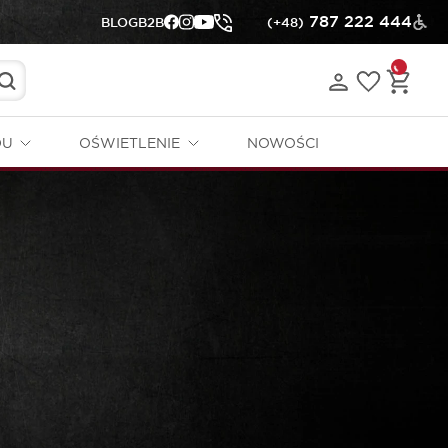
787 222 444
BLOG
B2B
(+48)
DU
OŚWIETLENIE
NOWOŚCI