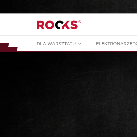
DLA WARSZTATU
ELEKTRONARZĘD