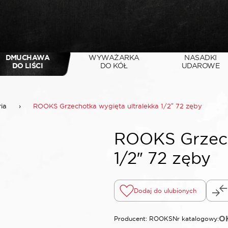
DMUCHAWA
WYWAŻARKA
NASADKI
DO LIŚCI
DO KÓŁ
UDAROWE
ria
›
ROOKS Grzechotka wygięta ultralekka 1/2″ 72 zęby
ROOKS Grzech
1/2″ 72 zęby
Dodaj do ulubionych
O
Producent: ROOKS
Nr katalogowy: