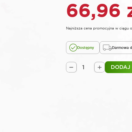
66,96
Najniższa cena promocyjna w ciągu o
Dostępny
Darmowa d
DODAJ
ilość
ROOKS
Grzechotka
wygięta
ultralekka
1/2"
72
zęby