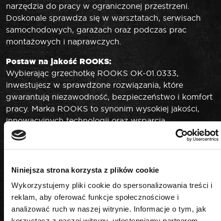
narzędzia do pracy w ograniczonej przestrzeni.
Doskonale sprawdza się w warsztatach, serwisach
samochodowych, garażach oraz podczas prac
montażowych i naprawczych.
Postaw na jakość ROOKS:
Wybierając grzechotkę ROOKS OK-01.0333,
inwestujesz w sprawdzone rozwiązania, które
gwarantują niezawodność, bezpieczeństwo i komfort
pracy. Marka ROOKS to synonim wysokiej jakości,
innowacyjnych technologii oraz wsparcia
technicznego dla najbardziej wymagających
użytkowników. Zaufaj doświadczeniu i wybierz
narzędzie, które sprosta każdemu wyzwaniu.
Niniejsza strona korzysta z plików cookie
Wykorzystujemy pliki cookie do spersonalizowania treści i
reklam, aby oferować funkcje społecznościowe i
analizować ruch w naszej witrynie. Informacje o tym, jak
PODOBNE PRODUKTY
korzystasz z naszej witryny, udostępniamy partnerom