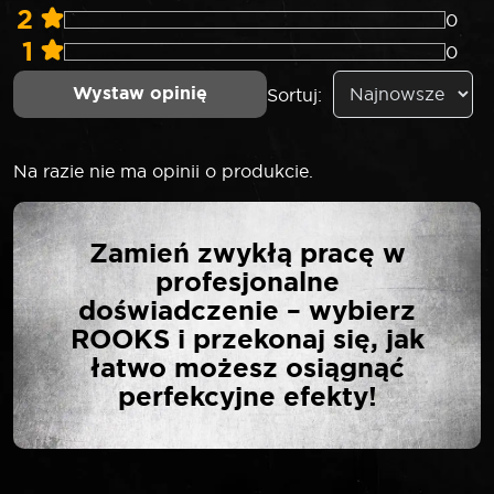
2
0
1
0
Wystaw opinię
Sortuj:
Na razie nie ma opinii o produkcie.
NAPISZ PIERWSZĄ
Zamień zwykłą pracę w
OPINIĘ O „ROOKS
profesjonalne
GRZECHOTKA SLIM 1/4″
doświadczenie – wybierz
90 ZĘBÓW”
ROOKS i przekonaj się, jak
łatwo możesz osiągnąć
perfekcyjne efekty!
Twój adres email nie zostanie opublikowany.
*
Wymagane pola są oznaczone
*
Twoja ocena