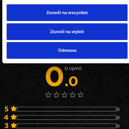
Zezwól na wszystkie
OPINIE
Zezwól na wybór
Nie weryfikujemy opinii czy pochodzą od
Odmowa
konsumentów, którzy rzeczywiście używali danego
produktu lub go kupili.
0
0 opinii
.0
5
0
4
0
3
0