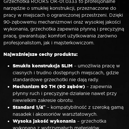
Grzechotka ROOKS OK-01.0333 to profesjonalne
narzędzie o smukłej konstrukcji, przeznaczone do
pracy w miejscach o ograniczonej przestrzeni. Dzięki
90-zębowemu mechanizmowi oraz wysokiej jakości
wykonania, grzechotka zapewnia płynną i precyzyjną
pracę, gwarantując komfort użytkowania zarówno
profesjonalistom, jak i majsterkowiczom.
Najważniejsze cechy produktu:
Smukła konstrukcja SLIM
– umożliwia pracę w
ciasnych i trudno dostępnych miejscach, gdzie
standardowe grzechotki nie dają rady.
Mechanizm 90 TH (90 zębów)
– zapewnia
płynny ruch i precyzyjne działanie nawet przy
niewielkim zakresie obrotu.
Standard 1/4″
– kompatybilność z szeroką gamą
nasadek i akcesoriów warsztatowych.
Wysoka jakość wykonania
– grzechotka
wykonana z wytrzymałych materiałów,