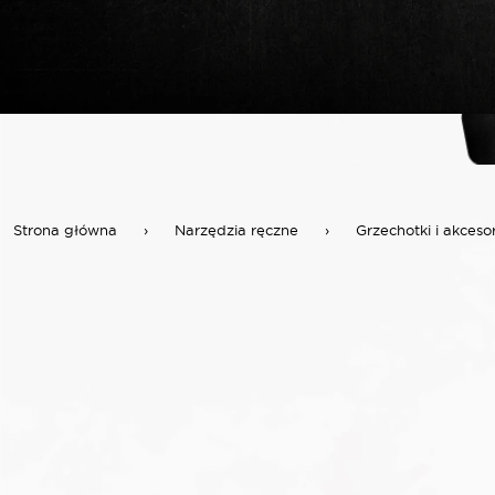
Strona główna
›
Narzędzia ręczne
›
Grzechotki i akceso