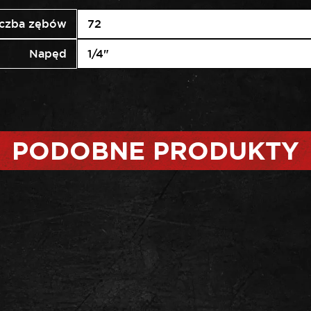
iczba zębów
72
Napęd
1/4"
PODOBNE PRODUKTY