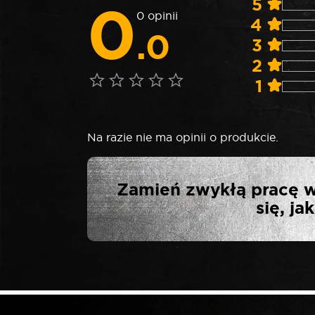
0
5
0 opinii
4
.0
3
2
1
Na razie nie ma opinii o produkcie.
NAPISZ PIER
Zamień zwykłą pracę w
się, j
Twój adres email nie zostanie opublikowa
*
Twoja ocena