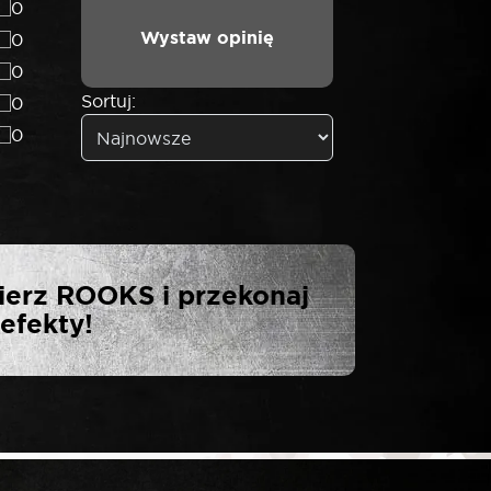
0
Wystaw opinię
0
0
Sortuj:
0
0
S GRZECHOTKA
ierz ROOKS i przekonaj
efekty!