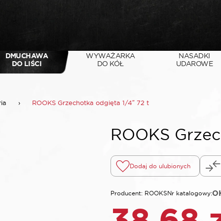
DMUCHAWA
WYWAŻARKA
NASADKI
DO LIŚCI
DO KÓŁ
UDAROWE
ria
›
ROOKS Grzechotka odgięta 1/4″ 72 t
ROOKS Grzecho
Dodaj do ulubionych
OK
Producent: ROOKS
Nr katalogowy:
38,68