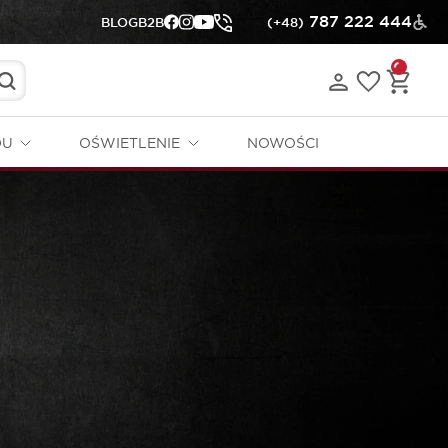
787 222 444
BLOG
B2B
(+48)
DU
OŚWIETLENIE
NOWOŚCI