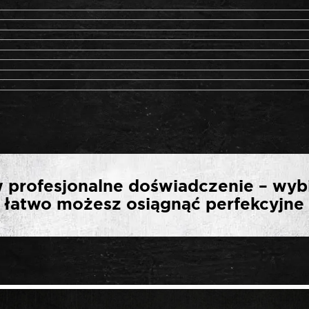
WSZĄ OPINIĘ O „ROOK
 profesjonalne doświadczenie – wyb
ODGIĘTA 1/4″ 72 T”
ak łatwo możesz osiągnąć perfekcyjne 
*
ny.
Wymagane pola są oznaczone