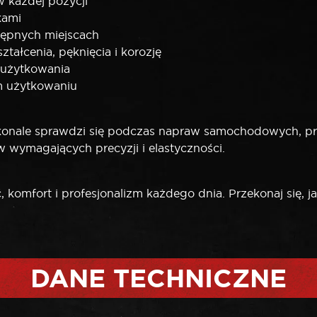
 każdej pozycji
kami
tępnych miejscach
tałcenia, pęknięcia i korozję
 użytkowania
m użytkowaniu
konale sprawdzi się podczas napraw samochodowych, p
wymagających precyzji i elastyczności.
komfort i profesjonalizm każdego dnia. Przekonaj się, 
DANE TECHNICZNE