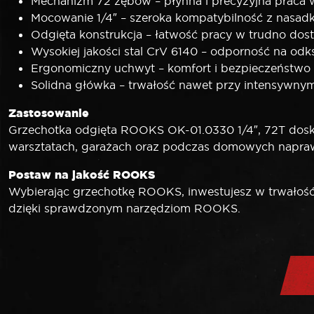
Mechanizm 72 zębów – płynna i precyzyjna praca w
Mocowanie 1/4″ – szeroka kompatybilność z nasad
Odgięta konstrukcja – łatwość pracy w trudno dos
Wysokiej jakości stal CrV 6140 – odporność na odksz
Ergonomiczny uchwyt – komfort i bezpieczeństwo
Solidna główka – trwałość nawet przy intensywny
Zastosowanie
Grzechotka odgięta ROOKS OK-01.0330 1/4″, 72T dos
warsztatach, garażach oraz podczas domowych napraw 
Postaw na jakość ROOKS
Wybierając grzechotkę ROOKS, inwestujesz w trwałość, 
dzięki sprawdzonym narzędziom ROOKS.