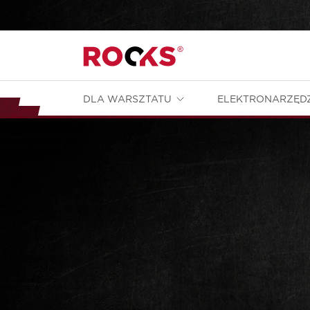
DLA WARSZTATU
ELEKTRONARZĘD