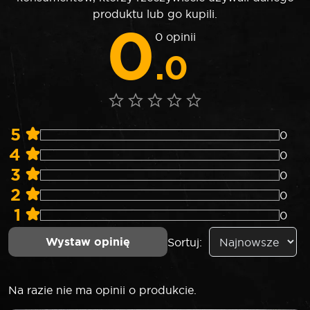
produktu lub go kupili.
0
0 opinii
.0
5
0
4
0
3
0
2
0
1
0
Wystaw opinię
Sortuj:
Na razie nie ma opinii o produkcie.