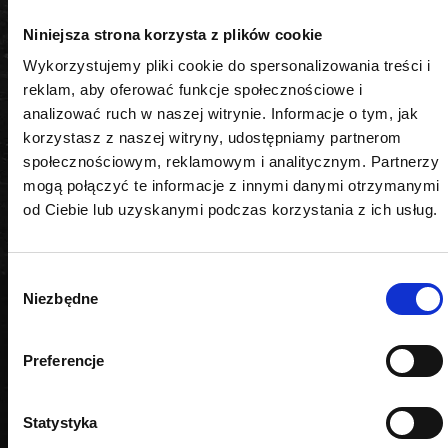
niezawodności i profesjonalizmu. Narzędzia oraz
akcesoria diagnostyczne ROOKS projektowane są z
Niniejsza strona korzysta z plików cookie
myślą o mechanikach, którzy cenią skuteczność i
Wykorzystujemy pliki cookie do spersonalizowania treści i
precyzję. Wybierając detektor CO2 ROOKS OK-
reklam, aby oferować funkcje społecznościowe i
02.0930, masz pewność, że każda diagnoza będzie
analizować ruch w naszej witrynie. Informacje o tym, jak
szybka, dokładna i bezpieczna dla silnika.
korzystasz z naszej witryny, udostępniamy partnerom
społecznościowym, reklamowym i analitycznym. Partnerzy
mogą połączyć te informacje z innymi danymi otrzymanymi
od Ciebie lub uzyskanymi podczas korzystania z ich usług.
PODOBNE PRODUKTY
Wybór
Niezbędne
zgody
Preferencje
Statystyka