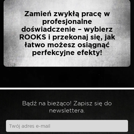
NAPISZ PIERWSZĄ
Zamień zwykłą pracę w
OPINIĘ O „ROOKS
profesjonalne
DETEKTOR CO2 TEST
doświadczenie – wybierz
SZCZELNOŚCI
ROOKS i przekonaj się, jak
USZCZELKI GŁOWICY
łatwo możesz osiągnąć
50ML”
perfekcyjne efekty!
Twój adres email nie zostanie opublikowany.
*
Wymagane pola są oznaczone
*
Twoja ocena
Bądź na bieżąco! Zapisz się do
newslettera.
*
Twoja opinia