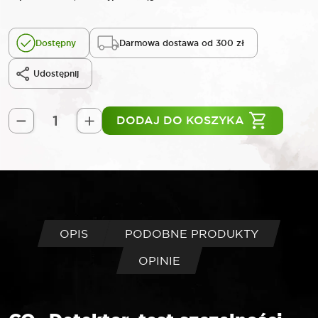
Dostępny
Darmowa dostawa od 300 zł
Udostępnij
DODAJ DO KOSZYKA
ilość
ROOKS
Detektor
CO2
test
szczelności
uszczelki
OPIS
PODOBNE PRODUKTY
głowicy
OPINIE
50ml