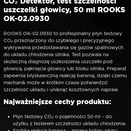
CO₂ Detektor, test szczelności
uszczelki głowicy, 50 ml
ROOKS
OK-02.0930
ROOKS OK-02.0930 to profesjonalny płyn testowy
CO₂ przeznaczony do szybkiego i precyzyjnego
wykrywania przedostawania się gazów spalinowych
do układu chłodzenia silnika. Test pozwala na
skuteczną diagnozę uszkodzenia uszczelki pod
głowicą, pęknięcia głowicy lub bloku silnika. Preparat
zapewnia błyskawiczną reakcję barwną, dzięki czemu
mechanik może w krótkim czasie potwierdzić
szczelność układu i uniknąć kosztownych napraw.
Najważniejsze cechy produktu:
Płyn testowy CO₂ o pojemności 50 ml – do
użytku z testerem szczelności układu chłodzenia.
Szybka reakcja barwna – zmiana koloru płynu