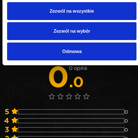
Zezwól na wszystkie
OPINIE
Zezwól na wybór
Nie weryfikujemy opinii czy pochodzą od
konsumentów, którzy rzeczywiście używali danego
Odmowa
produktu lub go kupili.
0
0 opinii
.0
5
0
4
0
3
0