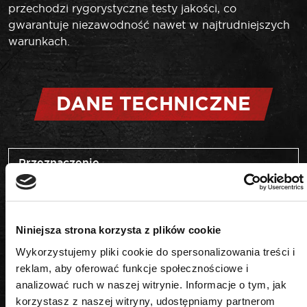
przechodzi rygorystyczne testy jakości, co
gwarantuje niezawodność nawet w najtrudniejszych
warunkach.
DANE TECHNICZNE
Przeznaczenie
do korków oleju
Niniejsza strona korzysta z plików cookie
Wykorzystujemy pliki cookie do spersonalizowania treści i
reklam, aby oferować funkcje społecznościowe i
PODOBNE PRODUKTY
analizować ruch w naszej witrynie. Informacje o tym, jak
korzystasz z naszej witryny, udostępniamy partnerom