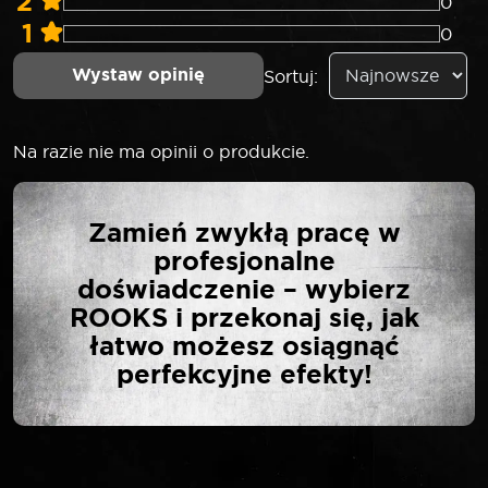
2
0
1
0
Wystaw opinię
Sortuj:
Na razie nie ma opinii o produkcie.
NAPISZ PIERWSZĄ
Zamień zwykłą pracę w
OPINIĘ O „ROOKS
profesjonalne
CHWYTAK
doświadczenie – wybierz
MAGNETYCZNY GIĘTKI
ROOKS i przekonaj się, jak
DO KORKÓW MISKI
łatwo możesz osiągnąć
OLEJOWEJ”
perfekcyjne efekty!
Twój adres email nie zostanie opublikowany.
*
Wymagane pola są oznaczone