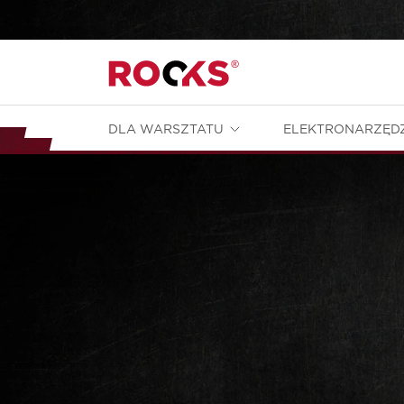
DLA WARSZTATU
ELEKTRONARZĘD