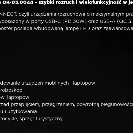
-03.0044 – szybki rozruch i wielofunkcyjność w j
CT, czyli urządzenie rozruchowe o maksymalnym prąd
 Wyposażony w porty USB-C (PD 30W) oraz USB-A (QC 3.
Booster posiada wbudowaną lampę LED oraz zaawansowa
T
ładowanie urządzeń mobilnych i laptopów
stroboskop
tów, laptopów
rzed przepięciem, przegrzaniem, odwrotną biegunowośc
tu i użytkowania
ocykle, sprzęt turystyczny