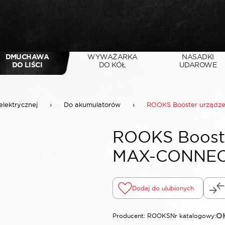
DMUCHAWA
WYWAŻARKA
NASADKI
DO LIŚCI
DO KÓŁ
UDAROWE
elektrycznej
›
Do akumulatorów
›
ROOKS Booster urządz
ROOKS Booste
MAX-CONNECT
Dodaj do ulubionych
O
Producent: ROOKS
Nr katalogowy: