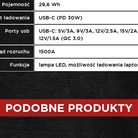
Pojemność
29,6 Wh
t ładowania
USB-C (PD 30W)
Porty usb
USB-C: 5V/3A, 9V/3A, 12V/2.5A, 15V/2A
12V/1.5A (QC 3.0)
ąd rozruchu
1500A
Funkcje
lampa LED, możliwość ładowania lapt
PODOBNE PRODUKTY