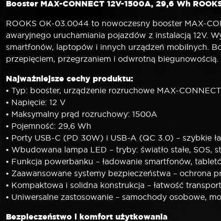
Booster MAX-CONNECT 12V-1500A, 29,6 Wh ROOKS OK
ROOKS OK-03.0044 to nowoczesny booster MAX-CONNE
awaryjnego uruchamiania pojazdów z instalacją 12V.
smartfonów, laptopów i innych urządzeń mobilnych. 
przepięciem, przegrzaniem i odwrotną biegunowością.
Najważniejsze cechy produktu:
• Typ: booster, urządzenie rozruchowe MAX-CONNEC
• Napięcie: 12 V
• Maksymalny prąd rozruchowy: 1500A
• Pojemność: 29,6 Wh
• Porty USB-C (PD 30W) i USB-A (QC 3.0) – szybkie 
• Wbudowana lampa LED – tryby: światło stałe, SOS, 
• Funkcja powerbanku – ładowanie smartfonów, table
• Zaawansowane systemy bezpieczeństwa – ochrona p
• Kompaktowa i solidna konstrukcja – łatwość transpor
• Uniwersalne zastosowanie – samochody osobowe, mot
Bezpieczeństwo i komfort użytkowania