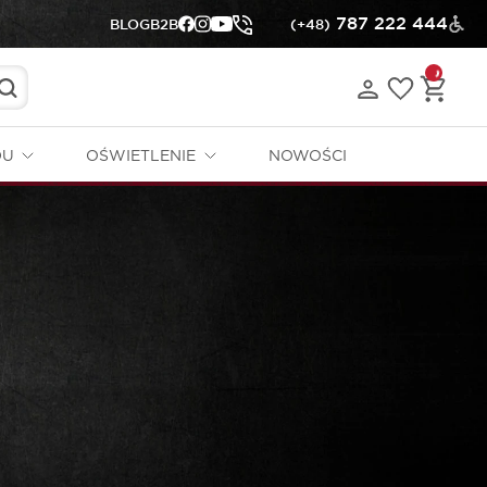
787 222 444
BLOG
B2B
(+48)
DU
OŚWIETLENIE
NOWOŚCI