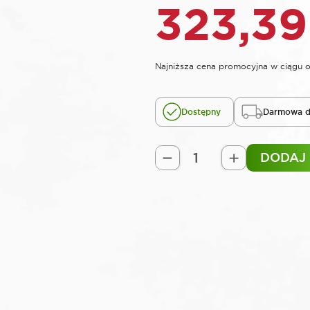
323,3
Najniższa cena promocyjna w ciągu o
Dostępny
Darmowa d
DODAJ
ilość
ROOKS
Booster
urządzenie
rozruchowe
MAX-
CONNECT
12V
1500