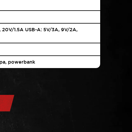
, 20V/1.5A USB-A: 5V/3A, 9V/2A,
opa, powerbank