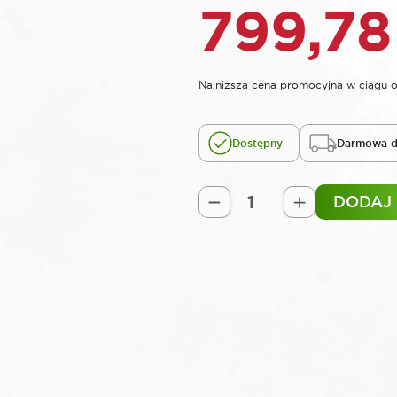
799,7
Najniższa cena promocyjna w ciągu o
Dostępny
Darmowa d
DODAJ
ilość
ROOKS
Blokada
rozrządu
BMW
N51
N52
N53
N54