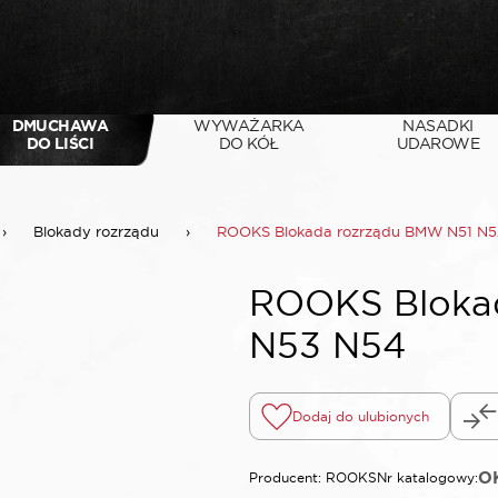
DMUCHAWA
WYWAŻARKA
NASADKI
DO LIŚCI
DO KÓŁ
UDAROWE
›
Blokady rozrządu
›
ROOKS Blokada rozrządu BMW N51 N5
ROOKS Bloka
N53 N54
Dodaj do ulubionych
O
Producent: ROOKS
Nr katalogowy: