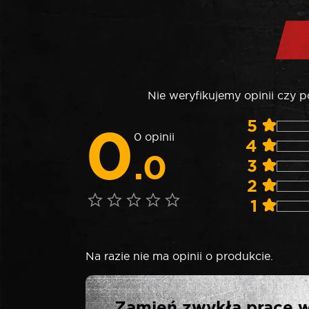
Nie weryfikujemy opinii czy 
0
5
0 opinii
4
.0
3
2
1
Na razie nie ma opinii o produkcie.
NAPISZ PI
Zamień zwykłą pracę w