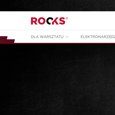
DLA WARSZTATU
ELEKTRONARZĘD