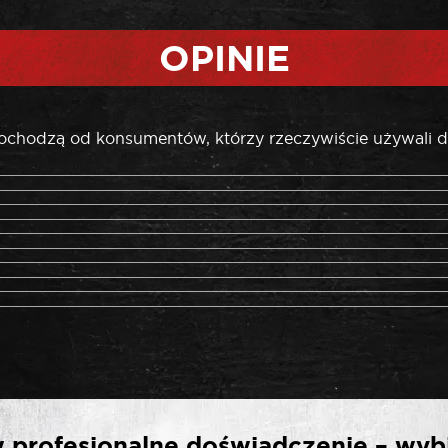
OPINIE
pochodzą od konsumentów, którzy rzeczywiście używali d
ERWSZĄ OPINIĘ O „ROO
 profesjonalne doświadczenie – wyb