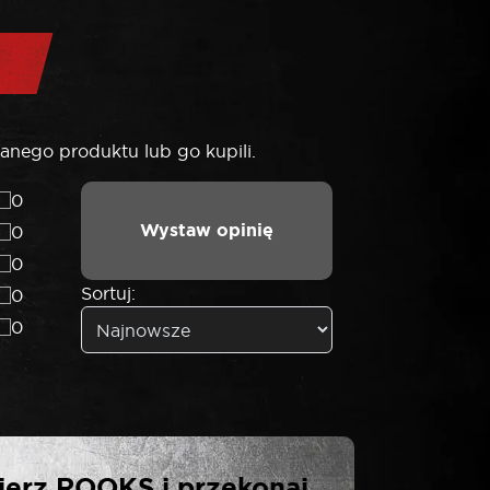
anego produktu lub go kupili.
0
Wystaw opinię
0
0
Sortuj:
0
0
KS BLOKADA
ierz ROOKS i przekonaj