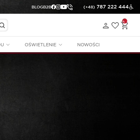
787 222 444
BLOG
B2B
(+48)
DU
OŚWIETLENIE
NOWOŚCI