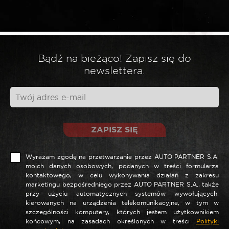
*
Wymagane pola są oznaczone
*
Twoja ocena
Bądź na bieżąco! Zapisz się do
*
Twoja opinia
newslettera.
ZAPISZ SIĘ
Wyrażam zgodę na przetwarzanie przez AUTO PARTNER S.A.
moich danych osobowych, podanych w treści formularza
kontaktowego, w celu wykonywania działań z zakresu
marketingu bezpośredniego przez AUTO PARTNER S.A., także
przy użyciu automatycznych systemów wywołujących,
*
Nazwa
kierowanych na urządzenia telekomunikacyjne, w tym w
szczególności komputery, których jestem użytkownikiem
końcowym, na zasadach określonych w treści
Polityki