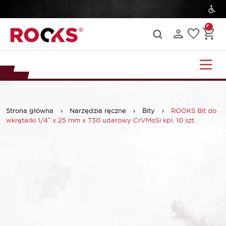
Strona główna
›
Narzędzia ręczne
›
Bity
›
ROOKS Bit do
wkrętarki 1/4″ x 25 mm x T30 udarowy CrVMoSi kpl. 10 szt.