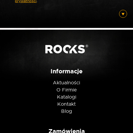
prywatności
.
*
E-mail
Posiadam ten produkt
Nie jestem robotem
Informacje
Aktualności
O Firmie
Katalogi
Kontakt
Blog
Zamówienia