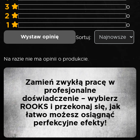
3
0
2
0
1
0
Wystaw opinię
Sortuj:
Na razie nie ma opinii o produkcie.
NAPISZ PIERWSZĄ
Zamień zwykłą pracę w
OPINIĘ O „ROOKS BIT
profesjonalne
DO WKRĘTARKI 1/4″ X 25
doświadczenie – wybierz
MM X T30 UDAROWY
ROOKS i przekonaj się, jak
CRVMOSI KPL. 10 SZT.”
łatwo możesz osiągnąć
perfekcyjne efekty!
Twój adres email nie zostanie opublikowany.