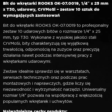
Bit do wkrętarki ROOKS OK-07.0019, 1/4″ x 25 mm
x T30, udarowy, CrVMoSi – zestaw 10 sztuk do
wymagających zastosowań
Bit do wkrętarki ROOKS OK-07.0019 to profesjonalny
zestaw 10 udarowych bitów o rozmiarze 1/4″ x 25
mm, typ T30. Wykonane z wysokiej jakości stali
CrVMoSi, bity charakteryzują się wyjątkową
trwałością, odpornością na zużycie oraz precyzją
działania nawet podczas intensywnej pracy z
wkrętarkami udarowymi.
Zestaw idealnie sprawdzi się w warsztatach,
serwisach technicznych oraz podczas prac
montażowych i naprawczych, gdzie liczy się
niezawodność i wytrzymałość narzędzi. Uniwersalny
rozmiar 1/4″ pozwala na współpracę z większością
popularnych wkrętarek i uchwytów.
Najważniejsze cechy produktu: