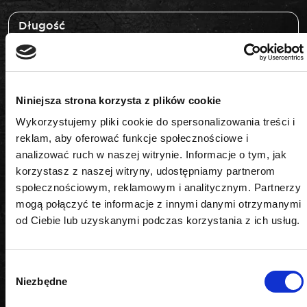
Długość
25 mm
Ilość sztuk w opakowaniu
Niniejsza strona korzysta z plików cookie
10
Wykorzystujemy pliki cookie do spersonalizowania treści i
reklam, aby oferować funkcje społecznościowe i
Napęd
analizować ruch w naszej witrynie. Informacje o tym, jak
korzystasz z naszej witryny, udostępniamy partnerom
1/4"
społecznościowym, reklamowym i analitycznym. Partnerzy
Rozmiar
mogą połączyć te informacje z innymi danymi otrzymanymi
od Ciebie lub uzyskanymi podczas korzystania z ich usług.
T30
Wybór
Niezbędne
zgody