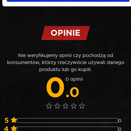
OPINIE
Nie weryfikujemy opinii czy pochodzą od
konsumentów, którzy rzeczywiście używali danego
produktu lub go kupili.
0
0 opinii
.0
5
0
4
0