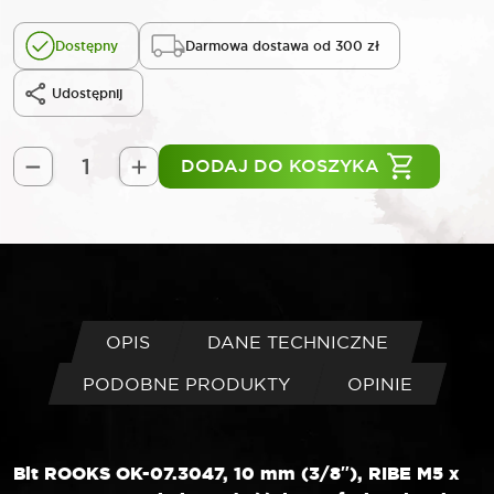
Dostępny
Darmowa dostawa od 300 zł
Udostępnij
DODAJ DO KOSZYKA
ilość
ROOKS
Bit
10
mm
3/8"
RIBE
OPIS
DANE TECHNICZNE
M5
PODOBNE PRODUKTY
OPINIE
x
75
mm
73MOV5-
Bit ROOKS OK-07.3047, 10 mm (3/8″), RIBE M5 x