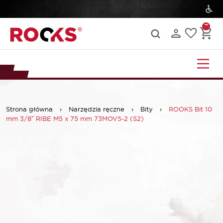
Strona główna
›
Narzędzia ręczne
›
Bity
›
ROOKS Bit 10
mm 3/8″ RIBE M5 x 75 mm 73MOV5-2 (S2)