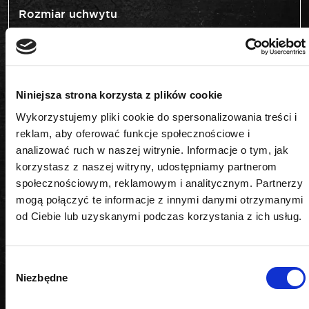
Rozmiar uchwytu
3/8"
Rozmiar
Niniejsza strona korzysta z plików cookie
M5
Wykorzystujemy pliki cookie do spersonalizowania treści i
Długość
reklam, aby oferować funkcje społecznościowe i
analizować ruch w naszej witrynie. Informacje o tym, jak
75 mm
korzystasz z naszej witryny, udostępniamy partnerom
społecznościowym, reklamowym i analitycznym. Partnerzy
Udar
mogą połączyć te informacje z innymi danymi otrzymanymi
od Ciebie lub uzyskanymi podczas korzystania z ich usług.
nie
Wybór
Niezbędne
zgody