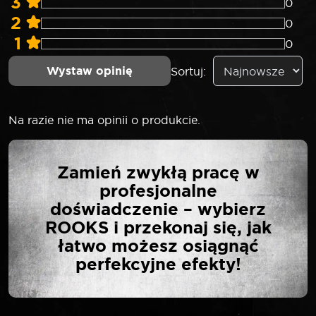
3
0
2
0
1
0
Wystaw opinię
Sortuj:
Na razie nie ma opinii o produkcie.
NAPISZ PIERWSZĄ
Zamień zwykłą pracę w
OPINIĘ O „ROOKS BIT 10
profesjonalne
MM 3/8″ RIBE M5 X 75
doświadczenie – wybierz
MM 73MOV5-2 (S2)”
ROOKS i przekonaj się, jak
łatwo możesz osiągnąć
perfekcyjne efekty!
Twój adres email nie zostanie opublikowany.
*
Wymagane pola są oznaczone