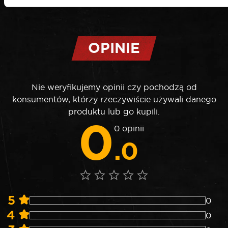
OPINIE
Nie weryfikujemy opinii czy pochodzą od
konsumentów, którzy rzeczywiście używali danego
produktu lub go kupili.
0
0 opinii
.0
5
0
4
0