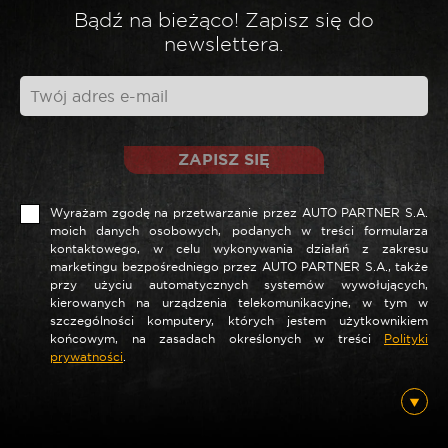
*
Twoja ocena
Bądź na bieżąco! Zapisz się do
newslettera.
*
Twoja opinia
ZAPISZ SIĘ
Wyrażam zgodę na przetwarzanie przez AUTO PARTNER S.A.
moich danych osobowych, podanych w treści formularza
kontaktowego, w celu wykonywania działań z zakresu
marketingu bezpośredniego przez AUTO PARTNER S.A., także
przy użyciu automatycznych systemów wywołujących,
kierowanych na urządzenia telekomunikacyjne, w tym w
szczególności komputery, których jestem użytkownikiem
końcowym, na zasadach określonych w treści
Polityki
*
prywatności
.
Nazwa