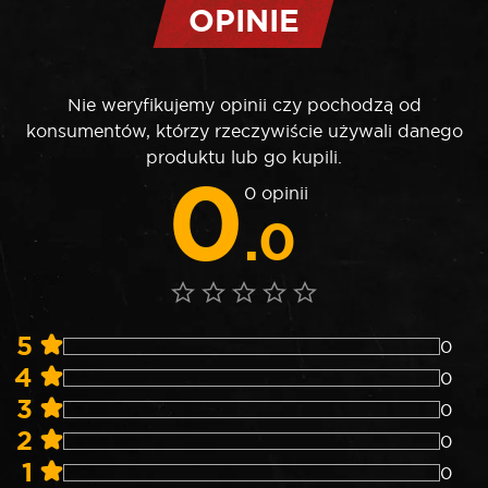
OPINIE
Nie weryfikujemy opinii czy pochodzą od
konsumentów, którzy rzeczywiście używali danego
produktu lub go kupili.
0
0 opinii
.0
5
0
4
0
3
0
2
0
1
0