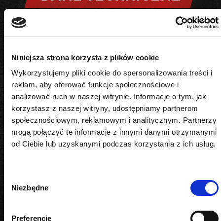
Gwint wewnętrzny
Niniejsza strona korzysta z plików cookie
M14x1,5
Wykorzystujemy pliki cookie do spersonalizowania treści i
Gwint zewnętrzny
reklam, aby oferować funkcje społecznościowe i
analizować ruch w naszej witrynie. Informacje o tym, jak
M14x1,5
korzystasz z naszej witryny, udostępniamy partnerom
społecznościowym, reklamowym i analitycznym. Partnerzy
Ilość elementów
mogą połączyć te informacje z innymi danymi otrzymanymi
1
od Ciebie lub uzyskanymi podczas korzystania z ich usług.
Materiał
Wybór
stal nierdzewna
Niezbędne
zgody
Typ silnika
Preferencje