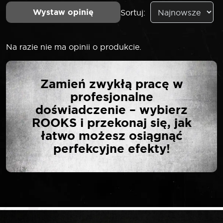
Wystaw opinię
Sortuj:
Na razie nie ma opinii o produkcie.
NAPISZ PIERWSZĄ
Zamień zwykłą pracę w
OPINIĘ O „ROOKS
profesjonalne
ADAPTER GÓRNY M14 X
doświadczenie – wybierz
1,5 M14 X 1,5 DO
ROOKS i przekonaj się, jak
WTRYSKIWACZA PIEZO
łatwo możesz osiągnąć
Z ZESTAWU OK-05.0001
perfekcyjne efekty!
DO FIATA DUCATO”
Twój adres email nie zostanie opublikowany.
*
Wymagane pola są oznaczone