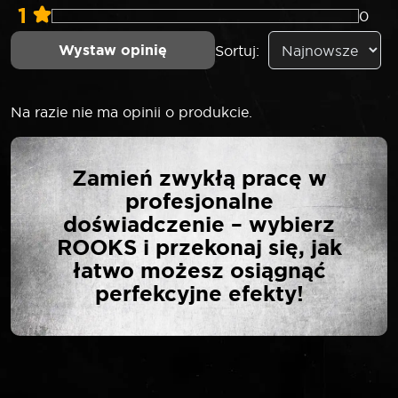
1
0
Wystaw opinię
Sortuj:
Na razie nie ma opinii o produkcie.
NAPISZ PIERWSZĄ
Zamień zwykłą pracę w
OPINIĘ O „ROOKS
profesjonalne
ADAPTER DO
doświadczenie – wybierz
WTRYSKIWACZA DENSO
ROOKS i przekonaj się, jak
STRONG TOYOTA FORD”
łatwo możesz osiągnąć
perfekcyjne efekty!
Twój adres email nie zostanie opublikowany.
*
Wymagane pola są oznaczone
*
Twoja ocena