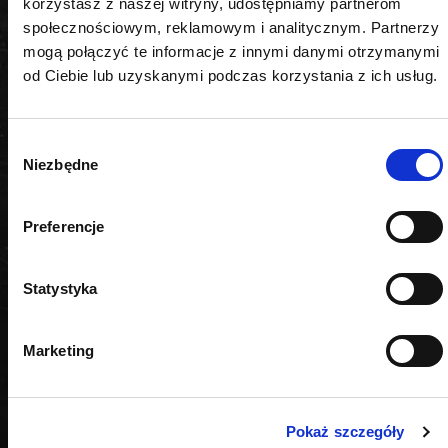
korzystasz z naszej witryny, udostępniamy partnerom
Typ silnika
społecznościowym, reklamowym i analitycznym. Partnerzy
mogą połączyć te informacje z innymi danymi otrzymanymi
diesel
od Ciebie lub uzyskanymi podczas korzystania z ich usług.
Waga
Wybór
0,680kg
Niezbędne
zgody
Zastosowanie
Preferencje
demontaż wtryskiwacza Denso montowanych w
silnikach Ford 2.2 TDCI oraz Toyota, Mazda
Statystyka
Marketing
PODOBNE PRODUKTY
Pokaż szczegóły