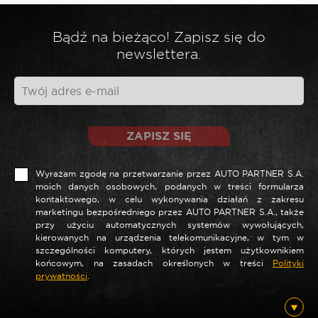
Bądź na bieżąco! Zapisz się do
*
Twoja opinia
newslettera.
ZAPISZ SIĘ
Wyrażam zgodę na przetwarzanie przez AUTO PARTNER S.A.
moich danych osobowych, podanych w treści formularza
kontaktowego, w celu wykonywania działań z zakresu
marketingu bezpośredniego przez AUTO PARTNER S.A., także
przy użyciu automatycznych systemów wywołujących,
*
Nazwa
kierowanych na urządzenia telekomunikacyjne, w tym w
szczególności komputery, których jestem użytkownikiem
końcowym, na zasadach określonych w treści
Polityki
prywatności
.
*
E-mail