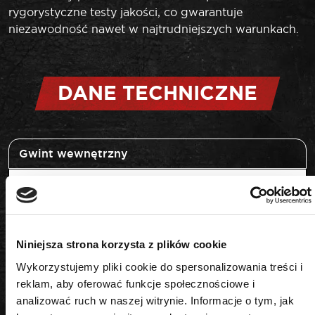
rygorystyczne testy jakości, co gwarantuje
niezawodność nawet w najtrudniejszych warunkach.
DANE TECHNICZNE
Gwint wewnętrzny
M18x1,5
Ilość elementów
4
Niniejsza strona korzysta z plików cookie
Wykorzystujemy pliki cookie do spersonalizowania treści i
Materiał
reklam, aby oferować funkcje społecznościowe i
analizować ruch w naszej witrynie. Informacje o tym, jak
stal narzędziowa