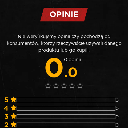
OPINIE
Nie weryfikujemy opinii czy pochodzą od
konsumentów, którzy rzeczywiście używali danego
produktu lub go kupili.
0
0 opinii
.0
5
0
4
0
3
0
2
0