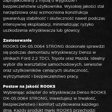
zaprojektowany z myślą o wygodzie i
bezpieczeństwie użytkownika. Wysokiej jakości stal
narzędziowa oraz wzmocniona konstrukcja
gwarantują stabilność i skuteczność nawet podczas
intensywnej eksploatacji, minimalizując ryzyko
uszkodzenia wtryskiwacza lub głowicy.
Zastosowanie
ROOKS OK-05.0064 STRONG doskonale sprawdzi
się podczas demontażu wtryskiwaczy Denso w
silnikach Ford 2.2 TDCI, Toyota oraz Mazda. Idealny
wybór dla warsztatów samochodowych, serwisów
oraz użytkowników ceniących skuteczność,
wytrzymałość i bezpieczeństwo pracy.
Postaw na jakość ROOKS
Wybierając adapter do wtryskiwacza Denso ROOKS
OK-05.0064 STRONG, inwestujesz w trwałość,
Bezpieczeństwo i komfort użytkowania każdego
dnia. Każdy produkt marki ROOKS przechodzi