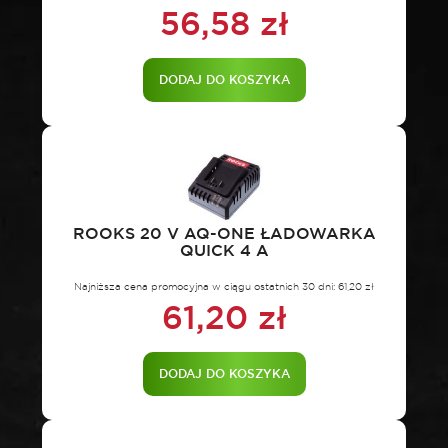
56,58
zł
DODAJ DO KOSZYKA
ROOKS 20 V AQ-ONE ŁADOWARKA
QUICK 4 A
Najniższa cena promocyjna w ciągu ostatnich 30 dni:
61,20
zł
61,20
zł
DODAJ DO KOSZYKA