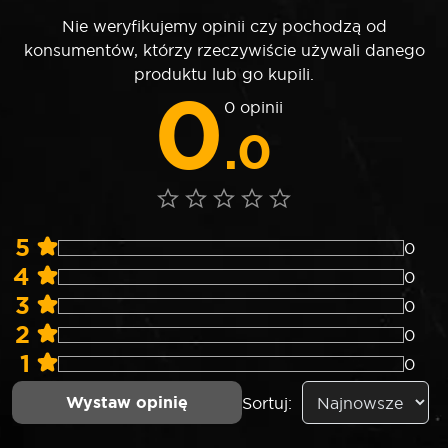
Nie weryfikujemy opinii czy pochodzą od
konsumentów, którzy rzeczywiście używali danego
produktu lub go kupili.
0
0 opinii
.0
5
0
4
0
3
0
2
0
1
0
Wystaw opinię
Sortuj: