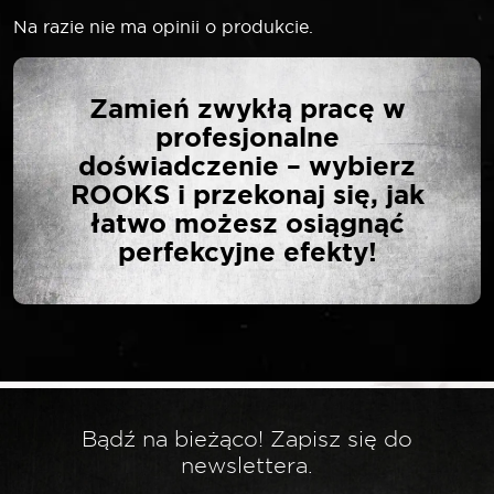
Na razie nie ma opinii o produkcie.
NAPISZ PIERWSZĄ
Zamień zwykłą pracę w
OPINIĘ O „ROOKS 20V
profesjonalne
AQ-ONE WYRZYNARKA
doświadczenie – wybierz
500-3000 RPM 19 MM
ROOKS i przekonaj się, jak
BEZ OSPRZĘTU”
łatwo możesz osiągnąć
perfekcyjne efekty!
Twój adres email nie zostanie opublikowany.
*
Wymagane pola są oznaczone
*
Twoja ocena
Bądź na bieżąco! Zapisz się do
*
Twoja opinia
newslettera.