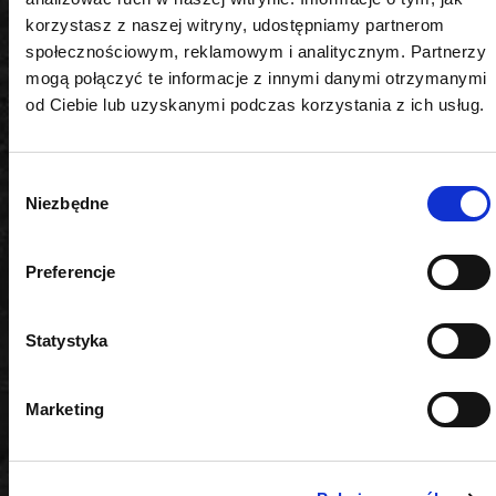
profesjonalistów oraz majsterkowiczów.
korzystasz z naszej witryny, udostępniamy partnerom
społecznościowym, reklamowym i analitycznym. Partnerzy
Jakość na lata
mogą połączyć te informacje z innymi danymi otrzymanymi
Wybierając 20V AQ-ONE Wyrzynarkę 500-3000
od Ciebie lub uzyskanymi podczas korzystania z ich usług.
RPM, skok 19 mm, body OK-03.4346 marki ROOKS,
inwestujesz w trwałość, bezpieczeństwo i komfort
pracy każdego dnia. Każdy egzemplarz przechodzi
Wybór
rygorystyczne testy jakości, co gwarantuje
Niezbędne
zgody
niezawodność nawet w najtrudniejszych warunkach.
Preferencje
DANE TECHNICZNE
Statystyka
Ilość biegów
Marketing
1