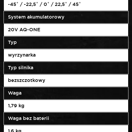
-45˚ / -22,5˚ / 0˚ / 22,5˚ / 45˚
System akumulatorowy
20V AQ-ONE
Typ
wyrzynarka
Typ silnika
bezszczotkowy
Waga
1,79 kg
Waga bez baterii
1,6 kg