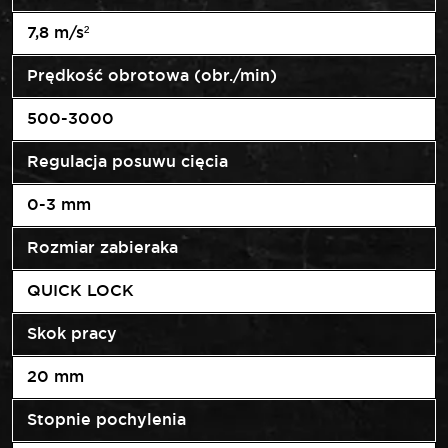
7,8 m/s²
Prędkość obrotowa (obr./min)
500-3000
Regulacja posuwu cięcia
0-3 mm
Rozmiar zabieraka
QUICK LOCK
Skok pracy
20 mm
Stopnie pochylenia