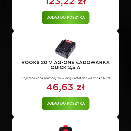
123,22
zł
DODAJ DO KOSZYKA
ROOKS 20 V AQ-ONE ŁADOWARKA
QUICK 2,5 A
Najniższa cena promocyjna w ciągu ostatnich 30 dni:
46,63
zł
46,63
zł
DODAJ DO KOSZYKA