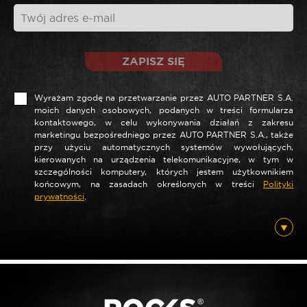
ZAPISZ SIĘ
Wyrażam zgodę na przetwarzanie przez AUTO PARTNER S.A.
moich danych osobowych, podanych w treści formularza
kontaktowego, w celu wykonywania działań z zakresu
marketingu bezpośredniego przez AUTO PARTNER S.A., także
przy użyciu automatycznych systemów wywołujących,
*
Nazwa
kierowanych na urządzenia telekomunikacyjne, w tym w
szczególności komputery, których jestem użytkownikiem
końcowym, na zasadach określonych w treści
Polityki
prywatności
.
*
E-mail
Posiadam ten produkt