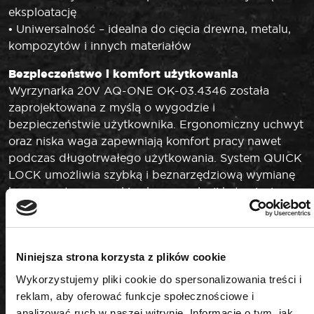
eksploatację
• Uniwersalność – idealna do cięcia drewna, metalu,
kompozytów i innych materiałów
Bezpieczeństwo i komfort użytkowania
Wyrzynarka 20V AQ-ONE OK-03.4346 została
zaprojektowana z myślą o wygodzie i
bezpieczeństwie użytkownika. Ergonomiczny uchwyt
oraz niska waga zapewniają komfort pracy nawet
podczas długotrwałego użytkowania. System QUICK
LOCK umożliwia szybką i beznarzędziową wymianę
brzeszczotu, a szeroki zakres regulacji kąta cięcia
pozwala na pełną kontrolę nad procesem cięcia.
Zastosowanie
OK-03.4346 doskonale sprawdzi się podczas cięcia
Niniejsza strona korzysta z plików cookie
drewna, metalu, kompozytów oraz innych materiałów
Wykorzystujemy pliki cookie do spersonalizowania treści i
w pracach montażowych, wykończeniowych i
reklam, aby oferować funkcje społecznościowe i
warsztatowych. To niezastąpione narzędzie dla
analizować ruch w naszej witrynie. Informacje o tym, jak