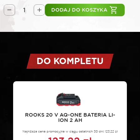
DODAJ DO KOSZYKA
ilość
ROOKS
20V
AQ-
ONE
Wyrzynarka
500-
DO KOMPLETU
3000
rpm
19
mm
bez
osprzętu
ROOKS 20 V AQ-ONE BATERIA LI-
ION 2 AH
Najniższa cena promocyjna w ciągu ostatnich 30 dni:
123,22
zł