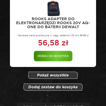
ROOKS ADAPTER DO
ELEKTRONARZĘDZI ROOKS 20V AQ-
ONE DO BATERII DEWALT
Najniższa cena promocyjna w ciągu ostatnich 30 dni:
56,58
zł
56,58
zł
DODAJ DO KOSZYKA
Pokaż wszystkie
Dodaj zestaw do koszyka