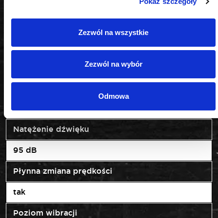
Pokaż szczegóły
Indeks zestawu
OK-03.4347
Zezwól na wszystkie
Kąt cięcia
Zezwól na wybór
-45/-22,5/0/22,5/45
Napięcie
Odmowa
DC 20 V
Natężenie dźwięku
95 dB
Płynna zmiana prędkości
tak
Poziom wibracji