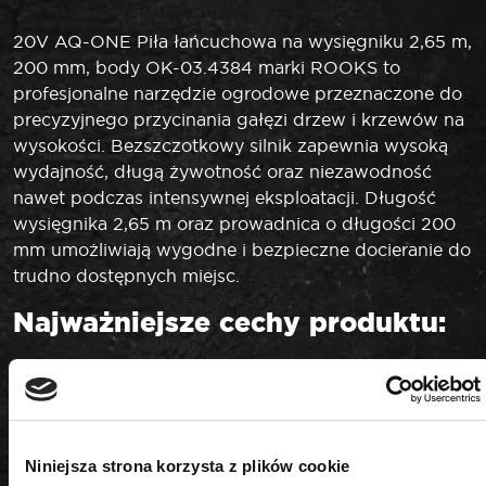
20V AQ-ONE Piła łańcuchowa na wysięgniku 2,65 m,
200 mm, body OK-03.4384 marki ROOKS to
profesjonalne narzędzie ogrodowe przeznaczone do
precyzyjnego przycinania gałęzi drzew i krzewów na
wysokości. Bezszczotkowy silnik zapewnia wysoką
wydajność, długą żywotność oraz niezawodność
nawet podczas intensywnej eksploatacji. Długość
wysięgnika 2,65 m oraz prowadnica o długości 200
mm umożliwiają wygodne i bezpieczne docieranie do
trudno dostępnych miejsc.
Najważniejsze cechy produktu:
• Typ: piła łańcuchowa na wysięgniku
• System akumulatorowy: 20V AQ-ONE
• Napięcie: 18 V
• Bezszczotkowy silnik – większa wydajność i
Niniejsza strona korzysta z plików cookie
trwałość