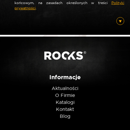
*
Nazwa
końcowym, na zasadach określonych w treści
Polityki
prywatności
.
*
E-mail
Posiadam ten produkt
Informacje
Nie jestem robotem
Aktualności
O Firmie
Katalogi
Kontakt
Blog