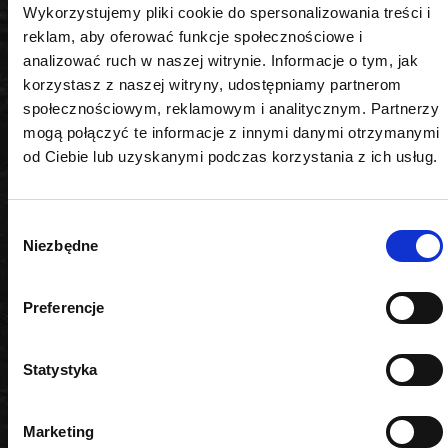
Wykorzystujemy pliki cookie do spersonalizowania treści i
• Długość wysięgnika: 2,65 m
reklam, aby oferować funkcje społecznościowe i
• Długość prowadnicy: 200 mm
analizować ruch w naszej witrynie. Informacje o tym, jak
• Maksymalna średnica cięcia: 180 mm
korzystasz z naszej witryny, udostępniamy partnerom
• Prędkość liniowa łańcucha: 5,5 m/s
społecznościowym, reklamowym i analitycznym. Partnerzy
• Maksymalna długość cięcia: 205 mm
mogą połączyć te informacje z innymi danymi otrzymanymi
• Pojemność zbiornika oleju: 70 ml
od Ciebie lub uzyskanymi podczas korzystania z ich usług.
• Waga: 4,82 kg
• Kompaktowa i ergonomiczna konstrukcja
• Solidne wykonanie – odporność na intensywną
Wybór
eksploatację
Niezbędne
zgody
• Uniwersalność – idealna do przycinania gałęzi
drzew i krzewów na wysokości
Preferencje
Bezpieczeństwo i komfort
użytkowania akumulatorowej
Statystyka
piły łańcuchowej
Marketing
Piła łańcuchowa na wysięgniku 20V AQ-ONE OK-