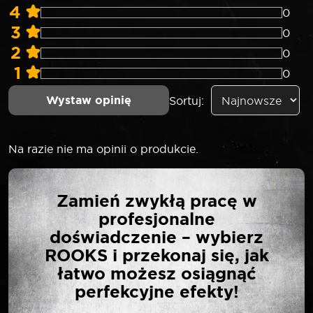
4
0
3
0
2
0
1
0
Wystaw opinię
Sortuj:
Na razie nie ma opinii o produkcie.
NAPISZ PIERWSZĄ
Zamień zwykłą pracę w
OPINIĘ O „ROOKS 20V
profesjonalne
AQ-ONE PIŁA
doświadczenie – wybierz
ŁAŃCUCHOWA NA
ROOKS i przekonaj się, jak
WYSIĘGNIKU 2,65 M 200
łatwo możesz osiągnąć
MM BEZ OSPRZĘTU”
perfekcyjne efekty!