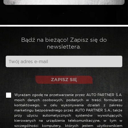
Twój adres email nie zostanie opublikowany.
*
Wymagane pola są oznaczone
*
Twoja ocena
Bądź na bieżąco! Zapisz się do
newslettera.
*
Twoja opinia
ZAPISZ SIĘ
Wyrażam zgodę na przetwarzanie przez AUTO PARTNER S.A.
moich danych osobowych, podanych w treści formularza
kontaktowego, w celu wykonywania działań z zakresu
marketingu bezpośredniego przez AUTO PARTNER S.A., także
przy użyciu automatycznych systemów wywołujących,
kierowanych na urządzenia telekomunikacyjne, w tym w
szczególności komputery, których jestem użytkownikiem