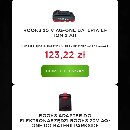
m
200
mm
bez
ROOKS 20 V AQ-ONE BATERIA LI-
osprzętu
ION 2 AH
Najniższa cena promocyjna w ciągu ostatnich 30 dni:
123,22
zł
123,22
zł
DODAJ DO KOSZYKA
ROOKS ADAPTER DO
ELEKTRONARZĘDZI ROOKS 20V AQ-
ONE DO BATERII PARKSIDE