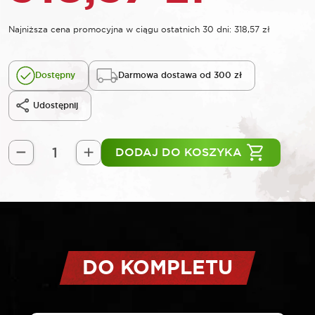
Najniższa cena promocyjna w ciągu ostatnich 30 dni:
318,57
zł
Dostępny
Darmowa dostawa od 300 zł
Udostępnij
DODAJ DO KOSZYKA
ilość
ROOKS
20V
AQ-
ONE
Piła
łańcuchowa
DO KOMPLETU
na
wysięgniku
2,65