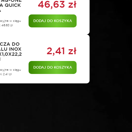
 AQ-ONE
46,63
zł
A QUICK
A
DODAJ DO KOSZYKA
ocyjna w ciągu
i:
46,63
zł
CZA DO
2,41
zł
ALU INOX
1,0X22,2
1
DODAJ DO KOSZYKA
ocyjna w ciągu
i:
2,41
zł