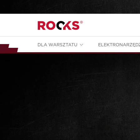
DLA WARSZTATU
ELEKTRONARZĘD