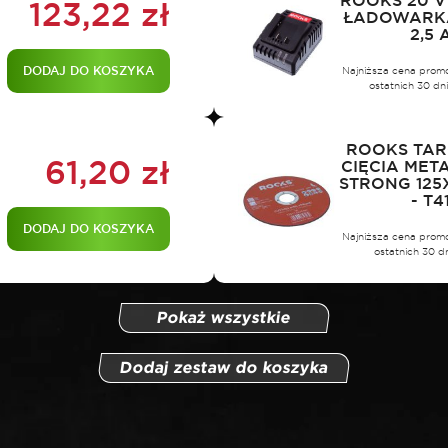
ROOKS 20 V
123,22
zł
ŁADOWARK
2,5 
DODAJ DO KOSZYKA
Najniższa cena prom
ostatnich 30 dn
ROOKS TAR
61,20
zł
CIĘCIA MET
STRONG 125X
- T4
DODAJ DO KOSZYKA
Najniższa cena prom
ostatnich 30 dn
Pokaż wszystkie
Dodaj zestaw do koszyka