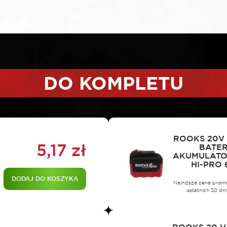
DO KOMPLETU
ROOKS 20V
5,17
zł
BATER
AKUMULATOR
HI-PRO 
DODAJ DO KOSZYKA
Najniższa cena prom
ostatnich 30 dni