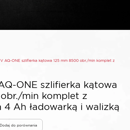
 AQ-ONE szlifierka kątowa 125 mm 8500 obr./min komplet z
Q-ONE szlifierka kątowa
obr./min komplet z
4 Ah ładowarką i walizką
Dodaj do porównania