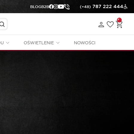
787 222 444
BLOG
B2B
(+48)
DU
OŚWIETLENIE
NOWOŚCI