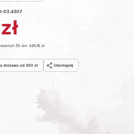
K-03.4307
8
zł
statnich 30 dni:
426,18
zł
 dostawa od 300 zł
Udostępnij