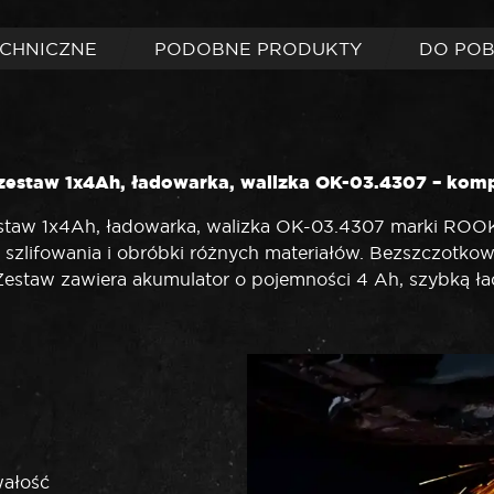
ECHNICZNE
PODOBNE PRODUKTY
DO PO
zestaw 1x4Ah, ładowarka, walizka OK-03.4307 – kom
taw 1x4Ah, ładowarka, walizka OK-03.4307 marki ROOKS
 szlifowania i obróbki różnych materiałów. Bezszczotko
staw zawiera akumulator o pojemności 4 Ah, szybką ła
wałość