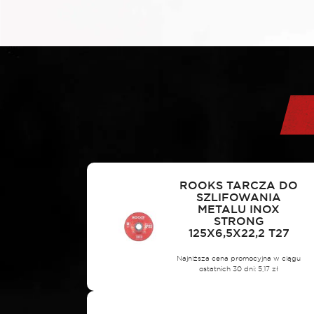
ROOKS TARCZA DO
SZLIFOWANIA
METALU INOX
STRONG
125X6,5X22,2 T27
Najniższa cena promocyjna w ciągu
ostatnich 30 dni:
5,17
zł