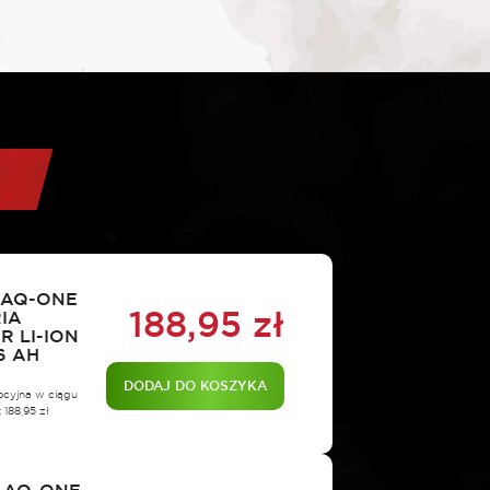
 AQ-ONE
188,95
zł
IA
 LI-ION
6 AH
DODAJ DO KOSZYKA
ocyjna w ciągu
:
188,95
zł