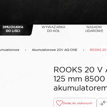
DMUCHAWA
WYWAŻARKA
NASADKI
DO LIŚCI
DO KÓŁ
UDAROWE
kumulatorowe
›
Akumulatorowe 20V AQ-ONE
›
ROOKS 20 V
ROOKS 20 V A
125 mm 8500 
akumulatorem 
Dodaj do ulubionych