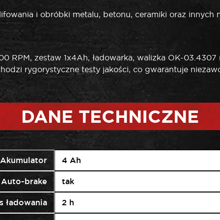
fowania i obróbki metalu, betonu, ceramiki oraz innych m
00 RPM, zestaw 1x4Ah, ładowarka, walizka OK-03.4307 
hodzi rygorystyczne testy jakości, co gwarantuje nieza
DANE TECHNICZNE
Akumulator
4 Ah
Auto-brake
tak
s ładowania
2 h