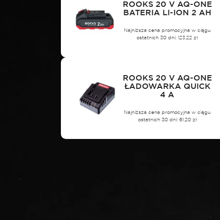
ROOKS 20 V AQ-ONE
BATERIA LI-ION 2 AH
Najniższa cena promocyjna w ciągu
ostatnich 30 dni:
123,22
zł
ROOKS 20 V AQ-ONE
ŁADOWARKA QUICK
4 A
Najniższa cena promocyjna w ciągu
ostatnich 30 dni:
61,20
zł