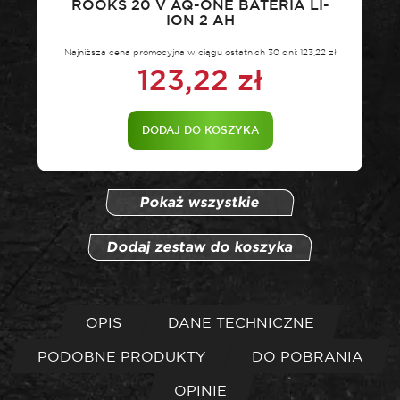
ROOKS 20 V AQ-ONE BATERIA LI-
ION 2 AH
Najniższa cena promocyjna w ciągu ostatnich 30 dni:
123,22
zł
123,22
zł
DODAJ DO KOSZYKA
Pokaż wszystkie
Dodaj zestaw do koszyka
OPIS
DANE TECHNICZNE
PODOBNE PRODUKTY
DO POBRANIA
OPINIE