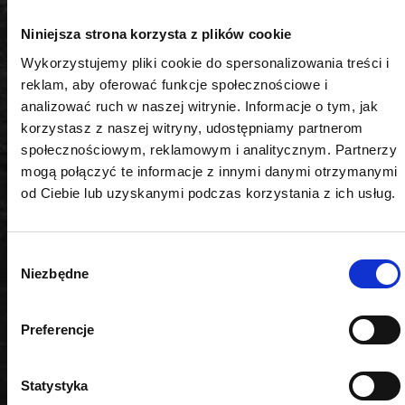
Strumień świetlny: 1000 lm
Kompaktowa i lekka konstrukcja
Niniejsza strona korzysta z plików cookie
Wysoka wydajność oświetlenia
Wykorzystujemy pliki cookie do spersonalizowania treści i
Uniwersalność – kompatybilna z akumulatorami
reklam, aby oferować funkcje społecznościowe i
20V AQ-ONE
analizować ruch w naszej witrynie. Informacje o tym, jak
Bezpieczeństwo i komfort użytkowania
korzystasz z naszej witryny, udostępniamy partnerom
Lampa robocza LED 1000 lm OK-03.4404 została
społecznościowym, reklamowym i analitycznym. Partnerzy
zaprojektowana z myślą o maksymalnym
mogą połączyć te informacje z innymi danymi otrzymanymi
bezpieczeństwie i wygodzie użytkownika. Obudowa
od Ciebie lub uzyskanymi podczas korzystania z ich usług.
wykonana z wytrzymałych materiałów chroni
urządzenie przed uszkodzeniami mechanicznymi i
Wybór
wpływem czynników zewnętrznych. Stabilna
Niezbędne
zgody
podstawa oraz możliwość regulacji kąta padania
światła pozwalają na precyzyjne ustawienie lampy w
dowolnym miejscu pracy. Zastosowanie technologii
Preferencje
LED gwarantuje niską emisję ciepła, co zwiększa
bezpieczeństwo podczas długotrwałego
Statystyka
użytkowania.