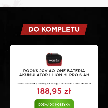
DO KOMPLETU
ROOKS 20V AQ-ONE BATERIA
AKUMULATOR LI-ION HI-PRO 6 AH
Najniższa cena promocyjna w ciągu ostatnich 30 dni:
188,95
zł
188,95
zł
DODAJ DO KOSZYKA