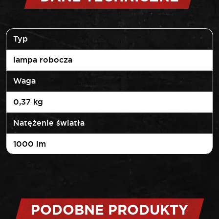
Typ
lampa robocza
Waga
0,37 kg
Natężenie światła
1000 lm
PODOBNE PRODUKTY