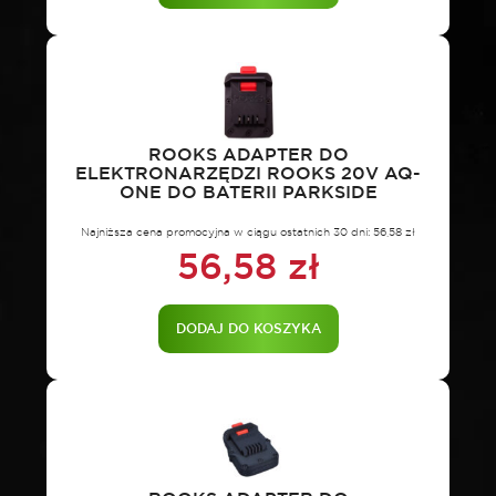
ROOKS ADAPTER DO
ELEKTRONARZĘDZI ROOKS 20V AQ-
ONE DO BATERII PARKSIDE
Najniższa cena promocyjna w ciągu ostatnich 30 dni:
56,58
zł
56,58
zł
DODAJ DO KOSZYKA