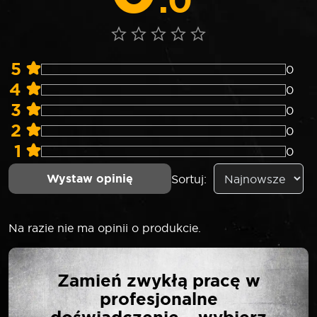
.0
5
0
4
0
3
0
2
0
1
0
Wystaw opinię
Sortuj:
Na razie nie ma opinii o produkcie.
NAPISZ PIERWSZĄ
Zamień zwykłą pracę w
OPINIĘ O „ROOKS 20 V
profesjonalne
AQ-ONE LAMPA