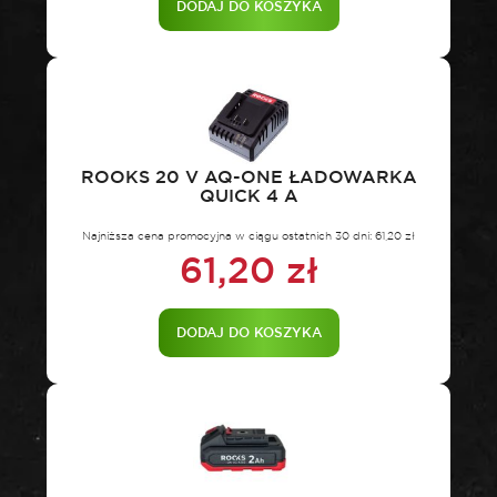
DODAJ DO KOSZYKA
ROOKS 20 V AQ-ONE ŁADOWARKA
QUICK 4 A
Najniższa cena promocyjna w ciągu ostatnich 30 dni:
61,20
zł
61,20
zł
DODAJ DO KOSZYKA