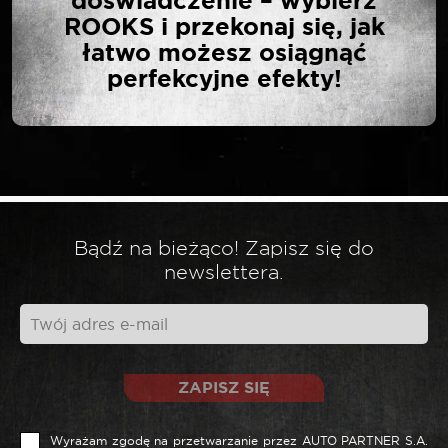
doświadczenie – wybierz
ROBOCZA LED 1000 LUM
ROOKS i przekonaj się, jak
BEZ OSPRZĘTU”
łatwo możesz osiągnąć
perfekcyjne efekty!
Twój adres email nie zostanie opublikowany.
*
Wymagane pola są oznaczone
*
Twoja ocena
Bądź na bieżąco! Zapisz się do
*
Twoja opinia
newslettera.
ZAPISZ SIĘ
Wyrażam zgodę na przetwarzanie przez AUTO PARTNER S.A.