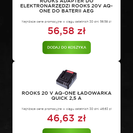
ROOKS ADAPTER DO
ELEKTRONARZĘDZI ROOKS 20V AQ-
ONE DO BATERII AEG
Najniższa cena promocyjna w ciągu ostatnich 30 dni:
56,58
zł
56,58
zł
DODAJ DO KOSZYKA
ROOKS 20 V AQ-ONE ŁADOWARKA
QUICK 2,5 A
Najniższa cena promocyjna w ciągu ostatnich 30 dni:
46,63
zł
46,63
zł