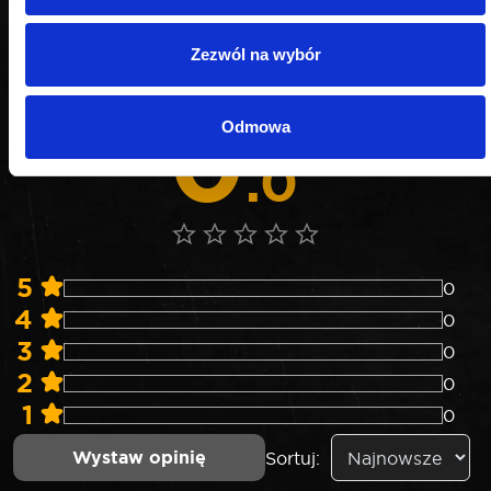
Nie weryfikujemy opinii czy pochodzą od
Zezwól na wybór
konsumentów, którzy rzeczywiście używali danego
produktu lub go kupili.
0
Odmowa
0 opinii
.0
5
0
4
0
3
0
2
0
1
0
Wystaw opinię
Sortuj: