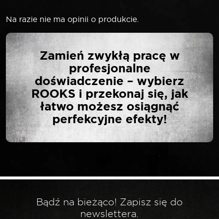
Na razie nie ma opinii o produkcie.
NAPISZ PIERWSZĄ
Zamień zwykłą pracę w
OPINIĘ O „LASER KLUCZ
profesjonalne
OCZKOWY 8 MM X 10
doświadczenie – wybierz
MM”
ROOKS i przekonaj się, jak
łatwo możesz osiągnąć
perfekcyjne efekty!
Twój adres email nie zostanie opublikowany.
*
Wymagane pola są oznaczone
*
Twoja ocena
*
Twoja opinia
Bądź na bieżąco! Zapisz się do
newslettera.