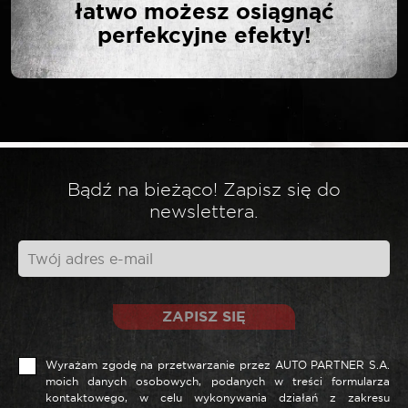
łatwo możesz osiągnąć
TŁOCZYSKA”
perfekcyjne efekty!
Twój adres email nie zostanie opublikowany.
*
Wymagane pola są oznaczone
*
Twoja ocena
Bądź na bieżąco! Zapisz się do
newslettera.
*
Twoja opinia
ZAPISZ SIĘ
Wyrażam zgodę na przetwarzanie przez AUTO PARTNER S.A.
moich danych osobowych, podanych w treści formularza
kontaktowego, w celu wykonywania działań z zakresu