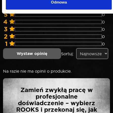
Odmowa
5
0
4
0
3
0
2
0
1
0
Wystaw opinię
Sortuj:
Na razie nie ma opinii o produkcie.
NAPISZ PIERWSZĄ
Zamień zwykłą pracę w
OPINIĘ O „GOVONI
profesjonalne
ZESTAW NARZĘDZI DO
doświadczenie – wybierz
AMORTYZATORÓW DO
ROOKS i przekonaj się, jak
NACIĄGANIA