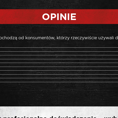
OPINIE
pochodzą od konsumentów, którzy rzeczywiście używali d
IERWSZĄ OPINIĘ O „GO