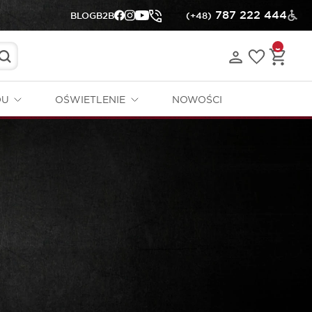
787 222 444
BLOG
B2B
(+48)
DU
OŚWIETLENIE
NOWOŚCI