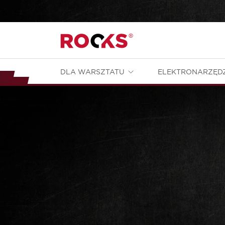
DLA WARSZTATU
ELEKTRONARZĘD