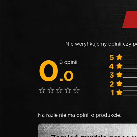
Nie weryfikujemy opinii czy 
0
5
0 opinii
4
.0
3
2
1
Na razie nie ma opinii o produkcie.
NAPISZ P