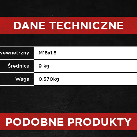
DANE TECHNICZNE
wewnętrzny
M18x1,5
Średnica
9 kg
Waga
0,570kg
PODOBNE PRODUKTY