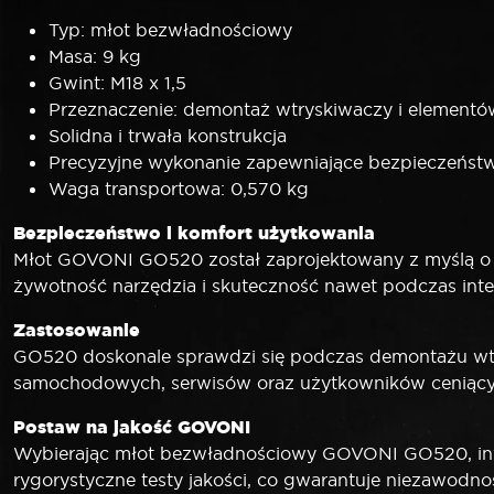
Typ: młot bezwładnościowy
Masa: 9 kg
Gwint: M18 x 1,5
Przeznaczenie: demontaż wtryskiwaczy i element
Solidna i trwała konstrukcja
Precyzyjne wykonanie zapewniające bezpieczeństw
Waga transportowa: 0,570 kg
Bezpieczeństwo i komfort użytkowania
Młot GOVONI GO520 został zaprojektowany z myślą o w
żywotność narzędzia i skuteczność nawet podczas inte
Zastosowanie
GO520 doskonale sprawdzi się podczas demontażu wtr
samochodowych, serwisów oraz użytkowników ceniących
Postaw na jakość GOVONI
Wybierając młot bezwładnościowy GOVONI GO520, inwe
rygorystyczne testy jakości, co gwarantuje niezawodn