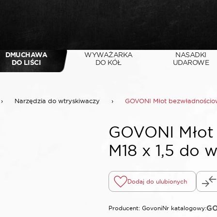
DMUCHAWA
WYWAŻARKA
NASADKI
DO LIŚCI
DO KÓŁ
UDAROWE
›
Narzędzia do wtryskiwaczy
›
GOVONI Młot bezwładnościowy
GOVONI Młot 
M18 x 1,5 do 
Dodaj do ulubionych
GO
Producent: Govoni
Nr katalogowy: