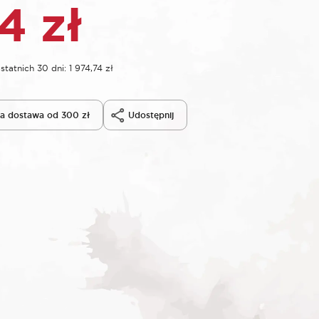
74
zł
statnich 30 dni:
1 974,74
zł
 dostawa od 300 zł
Udostępnij