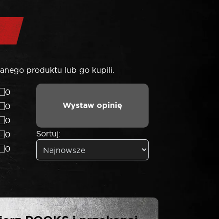
anego produktu lub go kupili.
0
Wystaw opinię
0
0
Sortuj:
0
0
VONI MŁOT