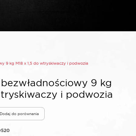
 9 kg M18 x 1,5 do wtryskiwaczy i podwozia
bezwładnościowy 9 kg
wtryskiwaczy i podwozia
Dodaj do porównania
520