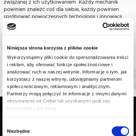
związanej z ich użytkowaniem. Każdy mechanik
powinien znaleźć coś dla siebie, każdy powinien
spróbować nowoczesnych technologii i innowacji
ukrytych w narzędziach ROOKS.
Dla każdego są podczas targów specjalne promocje
targowe na cały asortyment ROOKS!
Niniejsza strona korzysta z plików cookie
Wykorzystujemy pliki cookie do spersonalizowania treści
Kto jest z nami – ten korzysta!
i reklam, aby oferować funkcje społecznościowe i
analizować ruch w naszej witrynie. Informacje o tym, jak
Zapraszamy.
korzystasz z naszej witryny, udostępniamy partnerom
społecznościowym, reklamowym i analitycznym.
Partnerzy mogą połączyć te informacje z innymi danymi
otrzymanymi od Ciebie lub uzyskanymi podczas
korzystania z ich usług.
Bądź na bieżąco! Zapisz się do
newslettera.
Wybór
Niezbędne
zgody