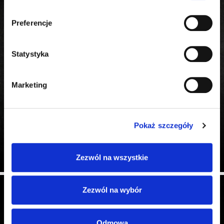
Preferencje
ZAPISZ SIĘ
Statystyka
Wyrażam zgodę na przetwarzanie przez AUTO PARTNER S.A.
moich danych osobowych, podanych w treści formularza
kontaktowego, w celu wykonywania działań z zakresu
marketingu bezpośredniego przez AUTO PARTNER S.A., także
Marketing
przy użyciu automatycznych systemów wywołujących,
kierowanych na urządzenia telekomunikacyjne, w tym w
szczególności komputery, których jestem użytkownikiem
końcowym, na zasadach określonych w treści
Polityki
Pokaż szczegóły
prywatności
.
Zezwól na wszystkie
Zezwól na wybór
Odmowa