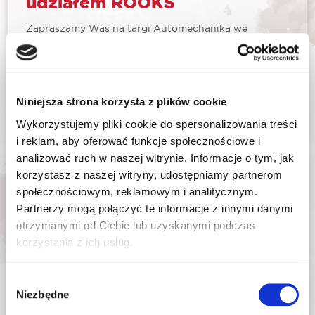
udziałem ROOKS
Zapraszamy Was na targi Automechanika we
Frankfurcie, odwiedźcie również nasze stoisko
ROOKS i AUTO PARTNER.Będzie nam bardzo miło
gościć Was w świecie techniki i motoryzacji oraz
doskonałych narzędzi, które umożliwiają naprawę
wszystkiego co na...
Niniejsza strona korzysta z plików cookie
Czytaj dalej...
Wykorzystujemy pliki cookie do spersonalizowania treści
i reklam, aby oferować funkcje społecznościowe i
analizować ruch w naszej witrynie. Informacje o tym, jak
korzystasz z naszej witryny, udostępniamy partnerom
ROOKS na Festiwalu Tuningu
społecznościowym, reklamowym i analitycznym.
Mubi Dub It
Partnerzy mogą połączyć te informacje z innymi danymi
otrzymanymi od Ciebie lub uzyskanymi podczas
Festiwal Tuningu Mubi Dub It to obowiązkowy punkt
korzystania z ich usług.
w kalendarzu wszystkich miłośników samochodów
poddanych tuningowi i nie tylko. W weekend 22 i 23
czerwca 2024 roku w Kielcach odbył się wyjątkowy
event o charakterze pikniku motoryzacyjnego, na
Wybór
który...
Niezbędne
zgody