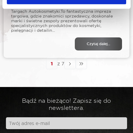
W maju 2024 ROOKS uczestniczył w Pomorskich
Targach Autokosmetyki.To fantastyczna impreza
targowa, gdzie znakomici sprzedawcy, doskonałe
marki i świetne zespoły prezentowali ofertę
specjalistycznych produktów do kosmetyki,
pielęgnacji i detailin...
Czytaj dalej...
z 7
Bądź na bieżąco! Zapisz się do
newslettera.