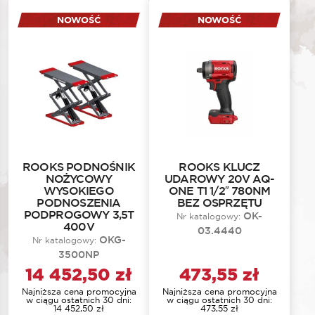
NOWOŚĆ
NOWOŚĆ
ROOKS PODNOŚNIK
ROOKS KLUCZ
NOŻYCOWY
UDAROWY 20V AQ-
WYSOKIEGO
ONE T1 1/2″ 780NM
PODNOSZENIA
BEZ OSPRZĘTU
PODPROGOWY 3,5T
OK-
Nr katalogowy:
400V
03.4440
OKG-
Nr katalogowy:
3500NP
14 452,50
zł
473,55
zł
Najniższa cena promocyjna
Najniższa cena promocyjna
w ciągu ostatnich 30 dni:
w ciągu ostatnich 30 dni:
14 452,50
zł
473,55
zł